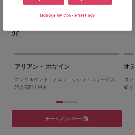
Manage My Cookie Settings
コンサルティング
チームの紹
介
アリアン・ ホサイン
オ
コンサルタント | プロフェッショナルサービス
コン
紹介部門 | 東京
紹介部
チームメンバー一覧