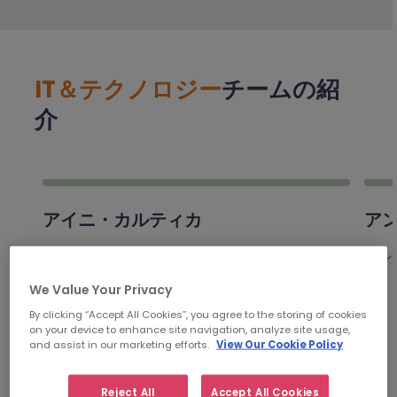
IT＆テクノロジー
チームの紹
介
アイニ・カルティカ
ア
コンサルタント | PD& SE - コントラクトソリュ
コンサ
ーション | ...
We Value Your Privacy
By clicking “Accept All Cookies”, you agree to the storing of cookies
on your device to enhance site navigation, analyze site usage,
and assist in our marketing efforts.
View Our Cookie Policy
チームメンバー一覧
Reject All
Accept All Cookies