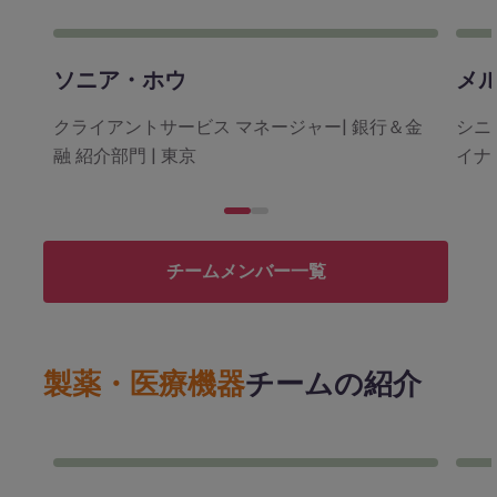
ソニア・ホウ
メ
クライアントサービス マネージャー| 銀行＆金
シニ
融 紹介部門 | 東京
イナン
チームメンバー一覧
製薬・医療機器
チームの紹介