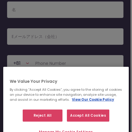
名
Eメールアドレス（会社）
+81
Phone Number
We Value Your Privacy
Morgan McKinleyの
プライバシー規約
に基き、Morgan
By clicking “Accept All Cookies”, you agree to the storing of cookies
McKinleyが私の個人情報を管理・処理することに同意し
on your device to enhance site navigation, analyze site usage,
ます。
and assist in our marketing efforts.
View Our Cookie Policy
Reject All
Accept All Cookies
送信
Manage My Cookie Settings