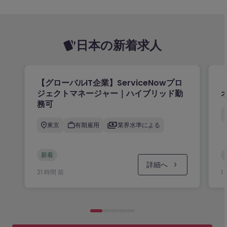
日本の新着求人
【グローバルIT企業】ServiceNowプロ
ジェクトマネージャー｜ハイブリッド勤
務可
東京
有期雇用
業界水準による
新着
詳細へ
21 時間 前
1