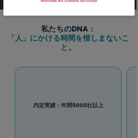
私たちのDNA：
「人」にかける時間を惜しまないこ
と。
内定実績：年間5000社以上