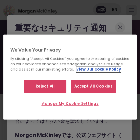
日本
EN
重要なセキュリティ通知
求人検索画面に戻る
Morgan McKinleyのブランドやコンサルタント
レジュメを送信
We Value Your Privacy
になりすまし、求職者を詐欺に巻き込もうとする
By clicking “Accept All Cookies”, you agree to the storing of cookies
事例が報告されています。
レジュメをご登録いただくと、新着求人が一般公開される前にスカ
on your device to enhance site navigation, analyze site usage,
ウトを受けることができます。
and assist in our marketing efforts.
View Our Cookie Policy
これらの詐欺行為では
偽のウェブサイトやドメイ
ン
（例：
morganmckinleyjob.com
、
Reject All
Accept All Cookies
morganmckinleyhire.com
）を使用し、虚偽の
あなたについて
レジュメを添付
1
2
ソーシャルメディアプロフィールを作成した上
Manage My Cookie Settings
で、WhatsApp などのメッセージアプリを通じ
あなたについて
て偽の求人情報を配信し、個人情報の提供や、場
合によっては前払い金を請求しています。
氏
Morgan McKinleyでは、公式ウェブサイト（