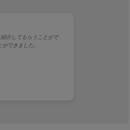
ーに紹介してもらうことがで
Morgan McKinle
とができました。
頼できます。アセットマネ