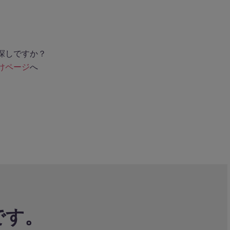
探しですか？
けページ
へ
です。