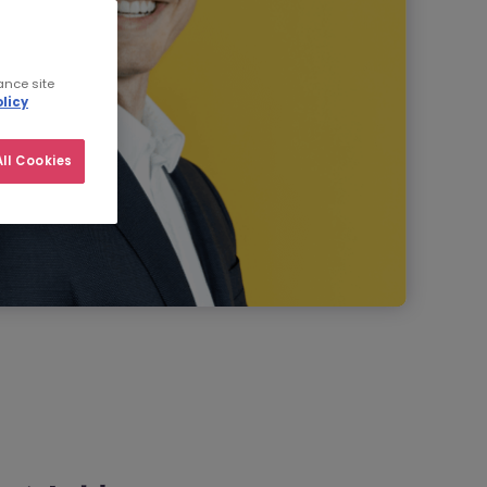
ance site
licy
ll Cookies