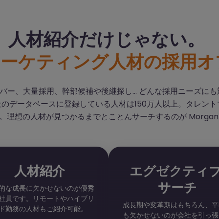
人材紹介だけじゃない。
マーケティング人材の採用オ
バー、大量採用、幹部候補や後継探し… どんな採用ニーズに
社のデータベースに登録している人材は150万人以上。タレン
理想の人材が見つかるまでとことんサーチするのが Morgan Mc
人材紹介
エグゼクティ
サーチ
的な成長に欠かせないのが優秀
社員です。リモートやハイブリ
成長期や変革期はもちろん、平
ド勤務の人材もご紹介可能。
も欠かせないのが会社を引っ張