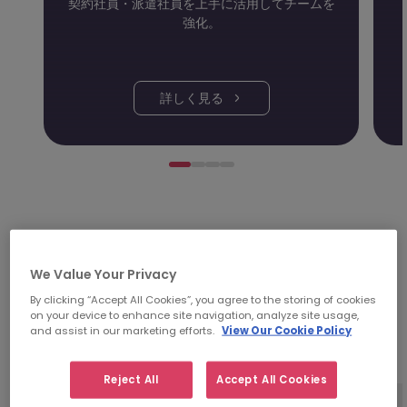
契約社員・派遣社員を上手に活用してチームを
強化。
詳しく見る
私たちのDNA：
We Value Your Privacy
「人」にかける時間を惜しまないこ
By clicking “Accept All Cookies”, you agree to the storing of cookies
on your device to enhance site navigation, analyze site usage,
と。
and assist in our marketing efforts.
View Our Cookie Policy
Reject All
Accept All Cookies