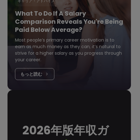
キャリア・アドバイス
What To Do If A Salary
Comparison Reveals You're Being
Paid Below Average?
Most people’s primary career motivation is to
earn as much money as they can; it’s natural to
strive for a higher salary as you progress through
your career.
もっと読む
2026年版年収ガ