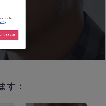
ance site
licy
ll Cookies
ます：