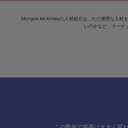
Morgan McKinleyの人材紹介は、ただ優
いのかなど、マーケ
4
面接プロセスをサポ
面接日程の調整、ウェブ面接のセットアップ、フィ
の共有などをお手伝いします。
この数年で世界は大きく変