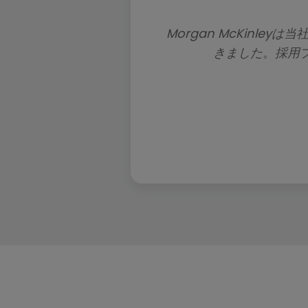
Morgan McKinl
これはという候補者が見つかったら、いよいよオフ
条件の擦り合わせや打診、受諾後のフォローアップ
きました。採用
ージングまで支援します。