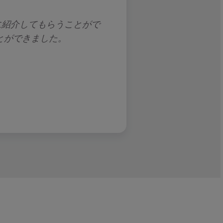
ーに紹介してもらうことがで
Morgan McKinle
とができました。
頼できます。アセットマネ