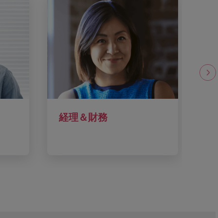
経理＆財務
金