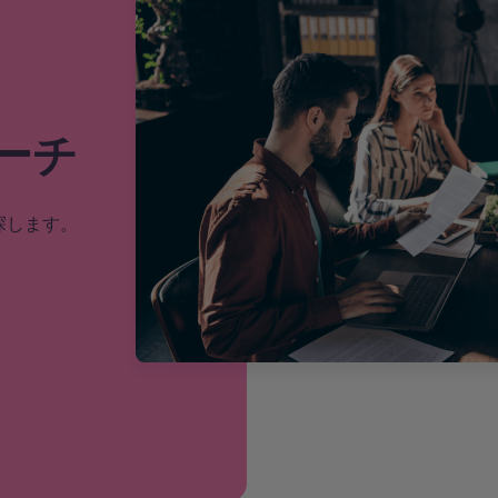
グ
い候補者を
補者をお選