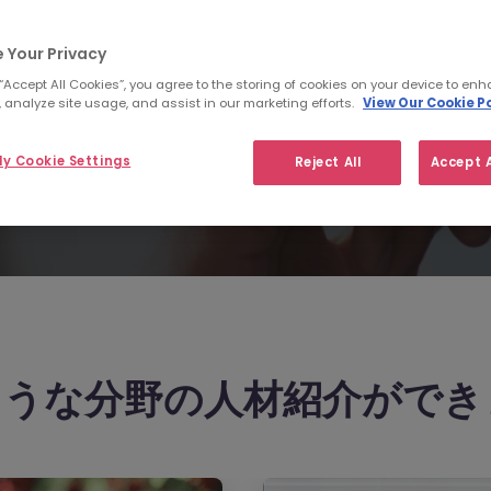
 Your Privacy
 “Accept All Cookies”, you agree to the storing of cookies on your device to enh
 analyze site usage, and assist in our marketing efforts.
View Our Cookie Po
y Cookie Settings
Reject All
Accept A
りヒ
ような分野の人材紹介ができ
像、目指す