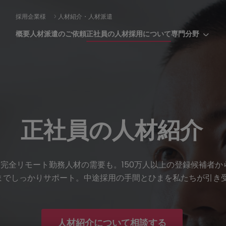
採用企業様
人材紹介・人材派遣
概要
人材派遣のご依頼
正社員の人材採用について
専門分野
材紹
成功
正社員の人材紹介
入社日にご
完全リモート勤務人材の需要も。150万人以上の登録候補者か
までしっかりサポート。中途採用の手間とひまを私たちが引き
人材紹介について相談する