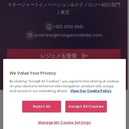
マネージャー | イノベーション&テクノロジー紹介部門
| 東京
+813 4550 6561
jcramirez@morganmckinley.com
レジュメを送信
人材紹介のご相談
We Value Your Privacy
By clicking “Accept All Cookies”, you agree to the storing of cookies
on your device to enhance site navigation, analyze site usage,
and assist in our marketing efforts.
View Our Cookie Policy
Reject All
Accept All Cookies
ジャン・カルロ・ラミレス
につい
て
Manage My Cookie Settings