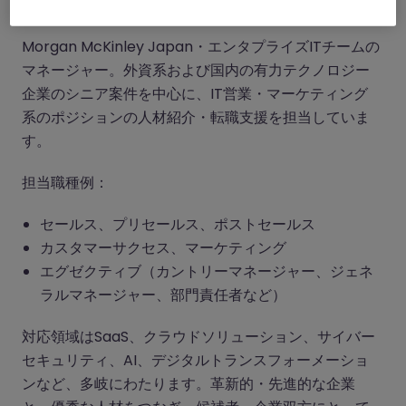
専門分野
Morgan McKinley Japan・エンタプライズITチームの
マネージャー。外資系および国内の有力テクノロジー
企業のシニア案件を中心に、IT営業・マーケティング
系のポジションの人材紹介・転職支援を担当していま
す。
担当職種例：
セールス、プリセールス、ポストセールス
カスタマーサクセス、マーケティング
エグゼクティブ（カントリーマネージャー、ジェネ
ラルマネージャー、部門責任者など）
対応領域はSaaS、クラウドソリューション、サイバー
セキュリティ、AI、デジタルトランスフォーメーショ
ンなど、多岐にわたります。革新的・先進的な企業