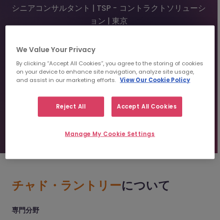
シニアコンサルタント | TSP - コントラクトソリューシ
ョン | 東京
+813 4550 6488
We Value Your Privacy
clangtry@morganmckinley.com
By clicking “Accept All Cookies”, you agree to the storing of cookies
on your device to enhance site navigation, analyze site usage,
and assist in our marketing efforts.
View Our Cookie Policy
レジュメを送信
Reject All
Accept All Cookies
人材紹介のご相談
Manage My Cookie Settings
チャド・ラントリー
について
専門分野