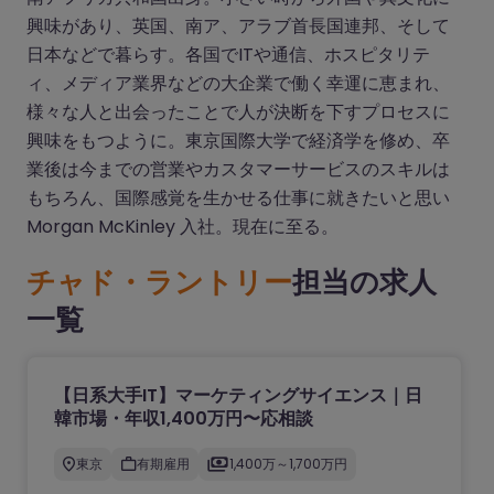
興味があり、英国、南ア、アラブ首長国連邦、そして
日本などで暮らす。各国でITや通信、ホスピタリテ
ィ、メディア業界などの大企業で働く幸運に恵まれ、
様々な人と出会ったことで人が決断を下すプロセスに
興味をもつように。東京国際大学で経済学を修め、卒
業後は今までの営業やカスタマーサービスのスキルは
もちろん、国際感覚を生かせる仕事に就きたいと思い
Morgan McKinley 入社。現在に至る。
チャド・ラントリー
担当の求人
一覧
【日系大手IT】マーケティングサイエンス｜日
韓市場・年収1,400万円〜応相談
東京
有期雇用
1,400万～1,700万円