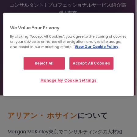
コンサルタント | プロフェッショナルサービス紹介部
門 | 東京
We Value Your Privacy
+813 4550 6578
By clicking “Accept All Cookies”, you agree to the storing of cookies
areanhossain@morganmckinley.com
on your device to enhance site navigation, analyze site usage,
and assist in our marketing efforts.
View Our Cookie Policy
レジュメを送信
Reject All
Accept All Cookies
人材紹介のご相談
Manage My Cookie Settings
アリアン・ ホサイン
について
Morgan McKinley東京でコンサルティングの人材紹