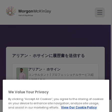
アリアン・ ホサインに履歴書を送信する
アリアン・ ホサイン
コンサルタント | プロフェッショナルサービス紹
介部門 | 東京
プロフィールを見る
We Value Your Privacy
By clicking “Accept All Cookies”, you agree to the storing of cookies
on your device to enhance site navigation, analyze site usage,
and assist in our marketing efforts.
View Our Cookie Policy
1
2
応募者情報の入力
レジュメを添付