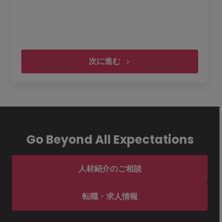
次に進む
履歴書・レジュメをアップロード
Go Beyond All Expectations
レジュメを添付
アップロードできるファイルサイズは
4 MB
以下です。
アップロード可能なファイルの種類：
pdf, docx, doc
人材紹介のご相談
Morgan McKinleyサービス規約を定めた
転職・求人情報
プライバシー・ステイトメント
を理解し、承諾します。