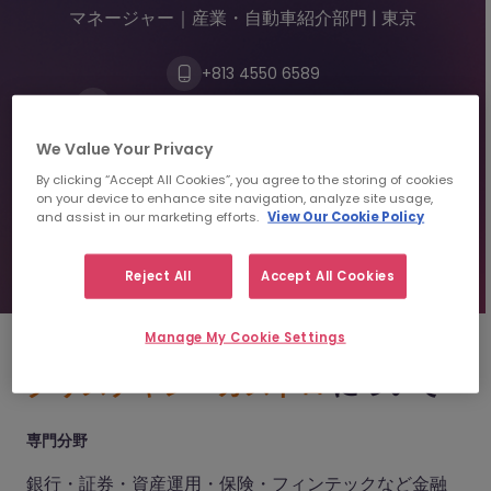
マネージャー｜産業・自動車紹介部門 | 東京
+813 4550 6589
christiancastro@morganmckinley.com
We Value Your Privacy
レジュメを送信
By clicking “Accept All Cookies”, you agree to the storing of cookies
on your device to enhance site navigation, analyze site usage,
and assist in our marketing efforts.
View Our Cookie Policy
人材紹介のご相談
Reject All
Accept All Cookies
Manage My Cookie Settings
クリスチャン・カストロ
について
専門分野
銀行・証券・資産運用・保険・フィンテックなど金融