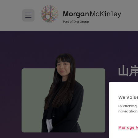
山岸
コンサル
We Value
+813
By clicking
navigation,
レ
Manage M