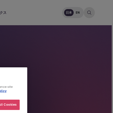
クス
日本
EN
ance site
licy
ll Cookies