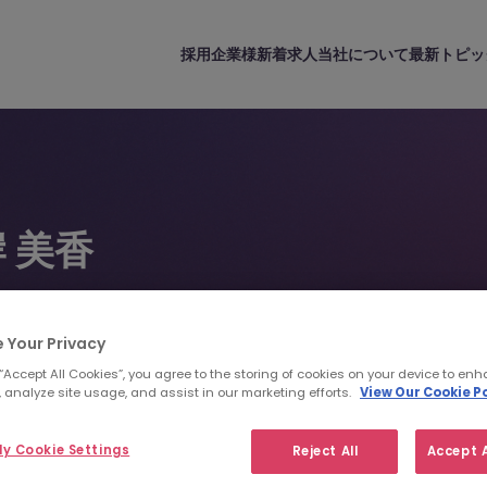
採用企業様
新着求人
当社について
最新トピッ
 美香
タント｜製薬・医療機器紹介部門 | 東京
 Your Privacy
 4550 6517
mikayamagishi@morganmckinley.com
 “Accept All Cookies”, you agree to the storing of cookies on your device to enh
 analyze site usage, and assist in our marketing efforts.
View Our Cookie Po
ジュメを送信
人材紹介のご相談
y Cookie Settings
Reject All
Accept A