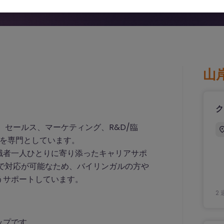
山
ク
、セールス、マーケティング、R&D/臨
 を専門としています。
職者一人ひとりに寄り添ったキャリアサポ
で対応が可能なため、バイリンガルの方や
うサポートしています。
2 
ップです。