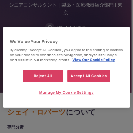
シニアコンサルタント｜製薬・医療機器紹介部門 | 東
京
+813 4550 6345
shearoberts@morganmckinley.com
We Value Your Privacy
By clicking “Accept All Cookies”, you agree to the storing of cookies
on your device to enhance site navigation, analyze site usage,
レジュメを送信
and assist in our marketing efforts.
View Our Cookie Policy
人材紹介のご相談
Reject All
Accept All Cookies
Manage My Cookie Settings
シェイ・ロバーツ
について
専門分野