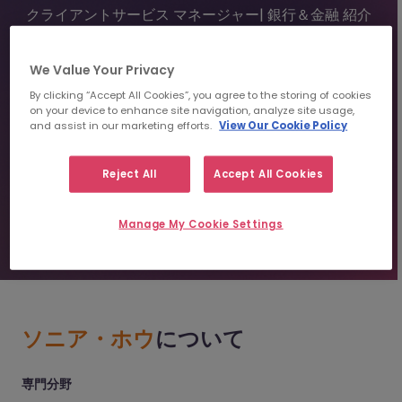
クライアントサービス マネージャー| 銀行＆金融 紹介
部門 | 東京
We Value Your Privacy
81 3 4550 6572
shou@morganmckinley.com
By clicking “Accept All Cookies”, you agree to the storing of cookies
Linkedin
on your device to enhance site navigation, analyze site usage,
and assist in our marketing efforts.
View Our Cookie Policy
レジュメを送信
Reject All
Accept All Cookies
人材紹介のご相談
Manage My Cookie Settings
ソニア・ホウ
について
専門分野