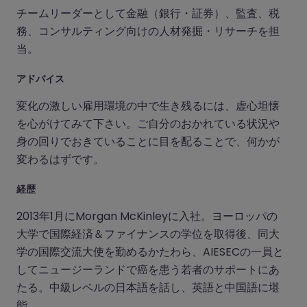
チームリーダーとして金融（銀行・証券）、監査、税
務、コンサルティング向けの人材発掘・リサーチを担
当。
アドバイス
変化の激しい雇用環境の中で生き残るには、虚心坦懐
を心がけてみて下さい。ご自分のおかれている状況や
身の回りでおきていることに目を配ることで、何かが
変わるはずです。
経歴
2013年1月にMorgan McKinleyに入社。ヨーロッパの
大学で国際経済＆ファイナンスの学位を取得後、同大
学の国際交流大使を勤めるかたわら、AIESECの一員と
してニュージーランドで癌を患う若者のサポートにあ
たる。中級レベルの日本語を話し、英語と中国語に堪
能。