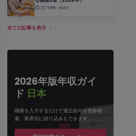
る職種5選（2026年）
読了時間：約4分
全ての記事を表示
2026年版年収ガイ
ド
日本
職種を入力するだけで適正給与を簡単検
索。業界別に絞り込みもできます。