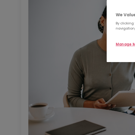
We Value
By clicking
navigation,
Manage M