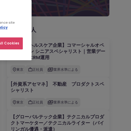
ance site
licy
新着の求人
ll Cookies
【外資系ヘルスケア企業】コマーシャルオペ
レーション シニアスペシャリスト｜営業デー
タ分析・CRM運用
東京
正社員
業界水準による
[外資系アセマネ] 不動産 プロダクトスペ
シャリスト
東京
正社員
業界水準による
【グローバルテック企業】テクニカルプロダ
クトマーケター／テクニカルライター（バイ
リンガル優遇・派遣）