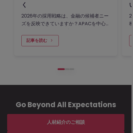
く
2026年の採用戦略は、金融の候補者ニー
ズを反映できていますか？APACを中心
としたスキルギャップ、採用トレンド、
年収動向について、日本、香港、中国本
記事を読む
土（上海）、シンガポール、オーストラ
リア…
け
Go Beyond All Expectations
人材紹介のご相談