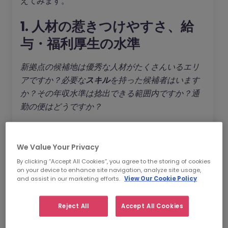
えてみます。
1. 人材の惹きつけやすさ、給
与・福利厚生の水準
新拠点の候補地は優秀な人材がたくさんいるエリ
アですか？必要な
スキル
を持った候補者はいます
か？その年収水準は捻出できる範囲内ですか？通
勤の便はどうですか？
事業の拡張に必要な人材を見極めるのは容易では
ありません。そんなときは職種や肩書、ジョブタ
We Value Your Privacy
イトルではなく、どんな
スキル
が必要なのかを考
By clicking “Accept All Cookies”, you agree to the storing of cookies
えるとすっきりする場合もあります。
on your device to enhance site navigation, analyze site usage,
and assist in our marketing efforts.
View Our Cookie Policy
迷った場合は信頼できる
人材紹介会社
を有効に活
用して時間を節約しましょう。優秀なエージェン
Reject All
Accept All Cookies
トは
担当分野の市場に精通
しており、需要が高い