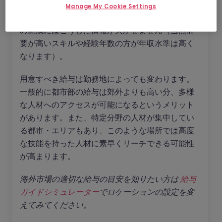
スキルのトレンド
や
ニーズに相応しい人物像
につ
Manage My Cookie Settings
いて有益なアドバイスをしてくれます。採用予算
の編成にはこうした情報が欠かせません（当然需
要が高いスキルや経験年数の方が年収水準は高く
なります）。
用意すべき給与は勤務地によっても変わります。
一般的に都市部の給与は郊外よりも高い分、多様
な人材へのアクセスが可能になるというメリット
があります。また、特定分野の人材が集中してい
る都市・エリアもあり、このような場所では高度
な技能を持った人材に素早くリーチできる可能性
が高まります。
海外市場の適切な給与の目安を知りたい方は
給与
ガイドシミュレーター
でロケーションの設定を変
えてみてください。