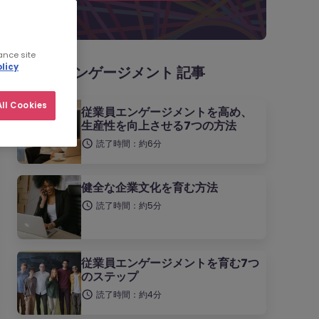
ance site
licy
従業員エンゲージメント 記事
ll Cookies
従業員エンゲージメントを高め、
生産性を向上させる7つの方法
読了時間：約6分
健全な企業文化を育む方法
読了時間：約5分
従業員エンゲージメントを育む7つ
のステップ
読了時間：約4分