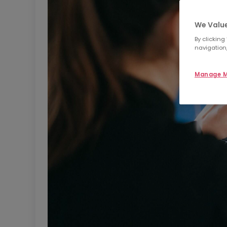
We Value
By clicking
navigation,
Manage M