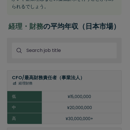
られるでしょう。
経理・財務
の平均年収（日本市場）
Search job title
職
CFO/最高財務責任者（事業法人）
種、
経理財務
業界
¥15,000,000
低
¥20,000,000
¥30,000,000+
中