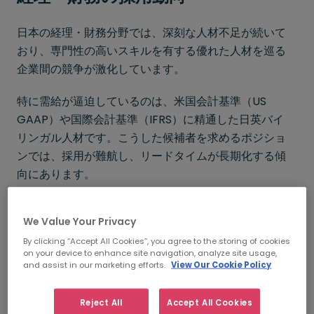
日本の経理・財務分野では、深刻な人材不足が続いて
おり、専門性の高いスキルを有する優れた人材を巡る
企業間の競争が激化しています。
特に需給が逼迫しているのは、米国会計基準（US
GAAP）や国際会計基準（IFRS）に精通した日英バイ
リンガル人材です。こうした候補者を求めるポジショ
ンでは、採用が難航し、リードタイムが長期化する傾
向にあります。
また、経理・財務部門のデジタルトランスフォーメー
We Value Your Privacy
ション（DX）も進展しており、フィンテックやデータ
分析など、経理・財務とITの両方の素養を持つ人材の
By clicking “Accept All Cookies”, you agree to the storing of cookies
on your device to enhance site navigation, analyze site usage,
需要も急増しています。
and assist in our marketing efforts.
View Our Cookie Policy
外資系・日系を問わず、グローバル企業ではレポーテ
Reject All
Accept All Cookies
ィング業務の海外移管が進んでいますが、国内にテク