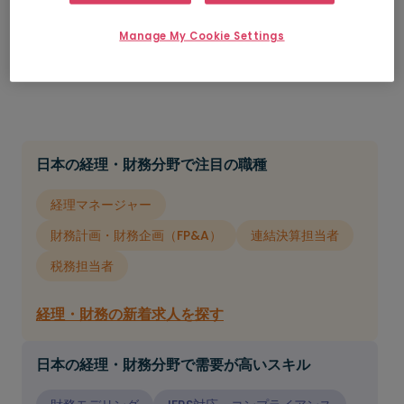
ノロジーや自動化システムを活用できる人材を配置し
Manage My Cookie Settings
たいというニーズは依然として強く、2026年の経理・
財務採用における優先事項となるでしょう。
日本の経理・財務分野で注目の職種
経理マネージャー
財務計画・財務企画（FP&A）
連結決算担当者
税務担当者
経理・財務の新着求人を探す
日本の経理・財務分野で需要が高いスキル