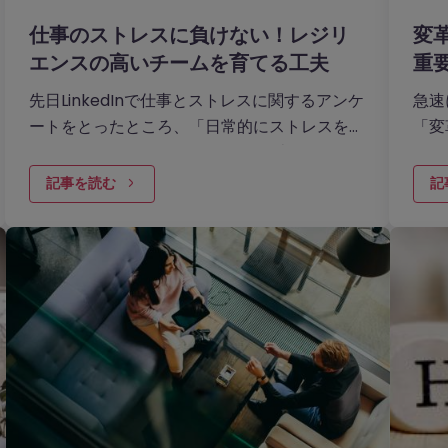
仕事のストレスに負けない！レジリ
変
エンスの高いチームを育てる工夫
重
先日LinkedInで仕事とストレスに関するアンケ
急速
ートをとったところ、「日常的にストレスを感
「変
じている」と回答した人は44％に上りまし
す。
た。対して、ストレスを感じることはほとんど
記事を読む
記
ないという人の割合は18％です。