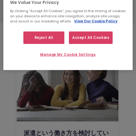
We Value Your Privacy
お役立ちテンプレート
By clicking “Accept All Cookies”, you agree to the storing of cookies
on your device to enhance site navigation, analyze site usage,
and assist in our marketing efforts.
View Our Cookie Policy
Reject All
Accept All Cookies
Manage My Cookie Settings
派遣という働き方を検討してい