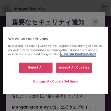
重要なセキュリティ通知
Morgan McKinleyのブランドやコンサルタント
We Value Your Privacy
になりすまし、求職者を詐欺に巻き込もうとする
By clicking “Accept All Cookies”, you agree to the storing of cookies
事例が報告されています。
on your device to enhance site navigation, analyze site usage,
and assist in our marketing efforts.
View Our Cookie Policy
申し訳ございません。こちら
これらの詐欺行為では
偽のウェブサイトやドメイ
ン
（例：
morganmckinleyjob.com
、
の求人の掲載は終了しまし
Reject All
Accept All Cookies
morganmckinleyhire.com
）を使用し、虚偽の
た。
ソーシャルメディアプロフィールを作成した上
Manage My Cookie Settings
で、WhatsApp などのメッセージアプリを通じ
て偽の求人情報を配信し、個人情報の提供や、場
お探しの求人は掲載が終了しました。関連求人をご検討ください。
合によっては前払い金を請求しています。
Morgan McKinleyでは、公式ウェブサイト（