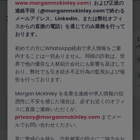
www.morganmckinley.com
）および正規の
連絡手段（@morganmckinley.comで終わる
あなたにおすすめの求人
メールアドレス、LinkedIn、または弊社オフィ
スからの直接の電話）を通じてのみ業務を行って
おります。
【外資系医療機器メーカー】採用コーディネーター｜
【
ロボティクス×低侵襲医療
パ
初めての方にWhatsApp経由で求人情報をご案
内することは一切ありません。同様の詐欺は、世
東京
正社員
550万円～800万円
界で他の優良な人材紹介会社にも影響を及ぼして
おり、弊社でも引き続き不正行為の監視および報
新着
告を行っております。
詳細へ
一昨日
一
Morgan McKinley を名乗る連絡や求人情報の信
憑性に不安を感じた場合は、必ずお近くのオフィ
スに直接ご連絡いただくか、
もっと見る
privacy@morganmckinley.com
までメー
ルでお問い合わせください。
常に警戒心を持ち、詐欺被害の防止にご協力をお
採用企業様
新着求人
最新トピックス
当社について
法務
クッキーの設定