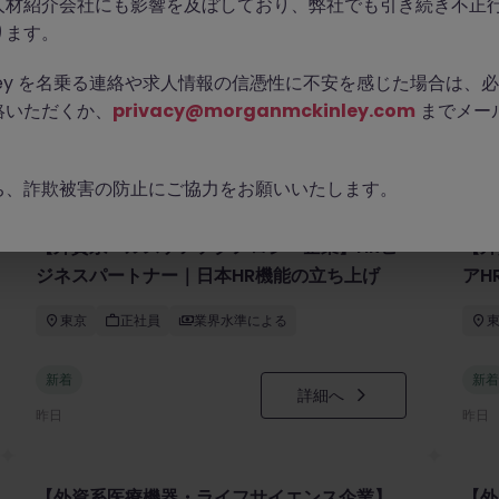
人材紹介会社にも影響を及ぼしており、弊社でも引き続き不正
ります。
Kinley を名乗る連絡や求人情報の信憑性に不安を感じた場合は
絡いただくか、
privacy@morganmckinley.com
までメー
ち、詐欺被害の防止にご協力をお願いいたします。
【外資系ヘルスケアテクノロジー企業】HRビ
【外
ジネスパートナー｜日本HR機能の立ち上げ
アH
東京
正社員
業界水準による
新着
新着
詳細へ
昨日
昨日
【外資系医療機器・ライフサイエンス企業】
【外