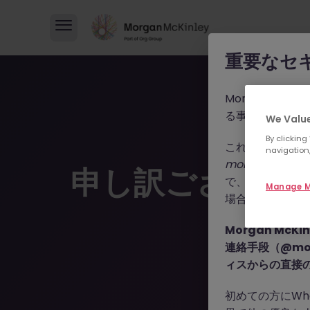
重要なセ
Morgan M
る事例が報告さ
We Value
By clicking
これらの詐欺行
navigation,
morganmckinle
申し訳ございま
で、WhatsA
Manage M
場合によっては
Morgan Mc
連絡手段（@mor
ィスからの直接
初めての方にWh