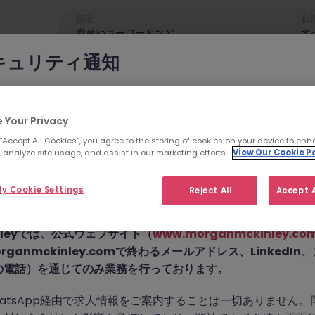
職種
勤
す
キュリティ通知
cKinleyのブランドやコンサルタントになりすまし、求職者を詐欺
れています。
 Your Privacy
 “Accept All Cookies”, you agree to the storing of cookies on your device to enh
為では
偽のウェブサイトやドメイン
（例：
morganmckinleyjo
 analyze site usage, and assist in our marketing efforts.
View Our Cookie Po
yhire.com
）を使用し、虚偽のソーシャルメディアプロフィ
せん。こちらの求人の
pp などのメッセージアプリを通じて偽の求人情報を配信し、個
y Cookie Settings
Reject All
Accept A
前払い金を請求しています。
た。
Kinleyでは、公式ウェブサイト（
www.morganmckinley.co
ganmckinley.comで終わるメールアドレス、LinkedI
の電話）を通じてのみ業務を行っております。
お探しの求人は掲載が終了しました。関連求人をご検討ください。
atsApp経由で求人情報をご案内することは一切ありません