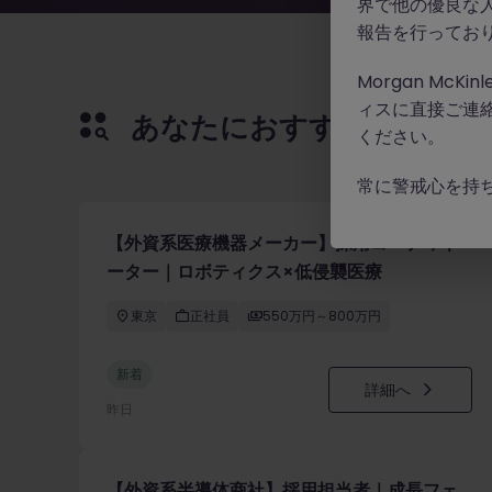
界で他の優良な
報告を行ってお
Morgan Mc
ィスに直接ご連
あなたにおすすめの求人
ください。
常に警戒心を持
【外資系医療機器メーカー】採用コーディネ
ーター｜ロボティクス×低侵襲医療
東京
正社員
550万円～800万円
新着
詳細へ
昨日
【外資系半導体商社】採用担当者｜成長フェ