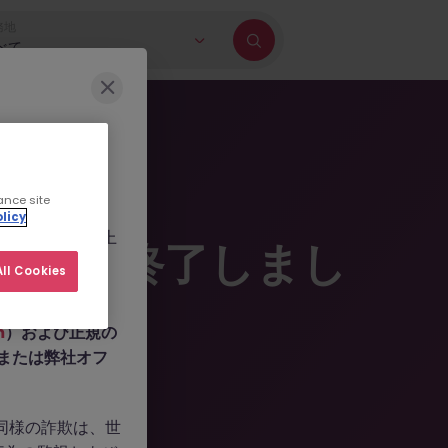
務地
べて
に巻き込もうとす
ance site
b.com
、
licy
ールを作成した上
掲載は終了しまし
人情報の提供や、
ll Cookies
m
）および正規の
n、または弊社オフ
。同様の詐欺は、世