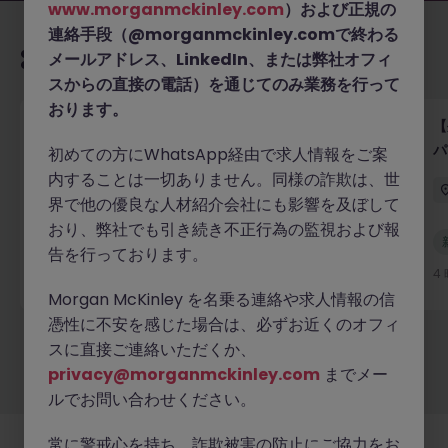
www.morganmckinley.com
）および正規の
連絡手段（@morganmckinley.comで終わる
あなたにおすすめの求人
メールアドレス、LinkedIn、または弊社オフィ
スからの直接の電話）を通じてのみ業務を行って
おります。
【外資系医療機器メーカー】採用コーディネーター｜
【
ロボティクス×低侵襲医療
パ
初めての方にWhatsApp経由で求人情報をご案
内することは一切ありません。同様の詐欺は、世
東京
正社員
550万円～800万円
界で他の優良な人材紹介会社にも影響を及ぼして
おり、弊社でも引き続き不正行為の監視および報
新着
告を行っております。
詳細へ
4 時間前
4
Morgan McKinley を名乗る連絡や求人情報の信
憑性に不安を感じた場合は、必ずお近くのオフィ
スに直接ご連絡いただくか、
もっと見る
privacy@morganmckinley.com
までメー
ルでお問い合わせください。
常に警戒心を持ち、詐欺被害の防止にご協力をお
採用企業様
新着求人
最新トピックス
当社について
法務
クッキーの設定