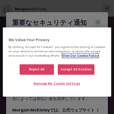
重要なセキュリティ通知
Morgan McKinleyのブランドやコンサルタント
We Value Your Privacy
になりすまし、求職者を詐欺に巻き込もうとする
By clicking “Accept All Cookies”, you agree to the storing of cookies
事例が報告されています。
on your device to enhance site navigation, analyze site usage,
and assist in our marketing efforts.
View Our Cookie Policy
申し訳ございません。こちら
これらの詐欺行為では
偽のウェブサイトやドメイ
ン
（例：
morganmckinleyjob.com
、
の求人の掲載は終了しまし
Reject All
Accept All Cookies
morganmckinleyhire.com
）を使用し、虚偽の
た。
ソーシャルメディアプロフィールを作成した上
Manage My Cookie Settings
で、WhatsApp などのメッセージアプリを通じ
て偽の求人情報を配信し、個人情報の提供や、場
お探しの求人は掲載が終了しました。関連求人をご検討ください。
合によっては前払い金を請求しています。
Morgan McKinleyでは、公式ウェブサイト（