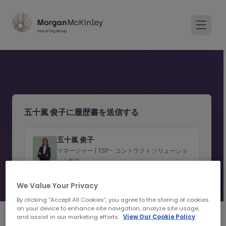
五十嵐 俊子に履歴書を送信する
五十嵐 俊子
マネージャー | TSP - コントラクトソリューショ
ン | 東京
プロフィールを見る
We Value Your Privacy
By clicking “Accept All Cookies”, you agree to the storing of cookies
on your device to enhance site navigation, analyze site usage,
and assist in our marketing efforts.
View Our Cookie Policy
1
2
応募者情報の入力
レジュメを添付