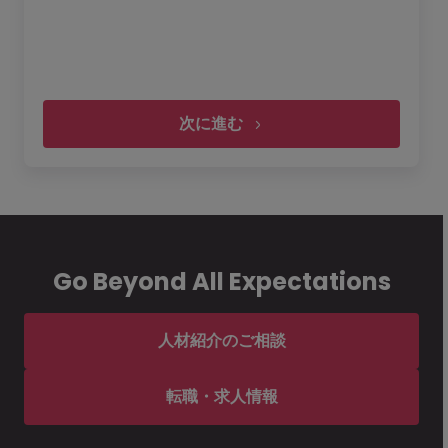
次に進む
履歴書・レジュメをアップロード
Go Beyond All Expectations
レジュメを添付
アップロードできるファイルサイズは
4 MB
以下です。
アップロード可能なファイルの種類：
pdf, docx, doc
人材紹介のご相談
Morgan McKinleyサービス規約を定めた
転職・求人情報
プライバシー・ステイトメント
を理解し、承諾します。