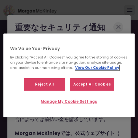
重要なセキュリティ通知
Morgan McKinleyのブランドやコンサルタント
We Value Your Privacy
になりすまし、求職者を詐欺に巻き込もうとする
By clicking “Accept All Cookies”, you agree to the storing of cookies
事例が報告されています。
on your device to enhance site navigation, analyze site usage,
and assist in our marketing efforts.
View Our Cookie Policy
申し訳ございません。こちら
これらの詐欺行為では
偽のウェブサイトやドメイ
ン
（例：
morganmckinleyjob.com
、
の求人の掲載は終了しまし
Reject All
Accept All Cookies
morganmckinleyhire.com
）を使用し、虚偽の
た。
ソーシャルメディアプロフィールを作成した上
Manage My Cookie Settings
で、WhatsApp などのメッセージアプリを通じ
て偽の求人情報を配信し、個人情報の提供や、場
お探しの求人は掲載が終了しました。関連求人をご検討ください。
合によっては前払い金を請求しています。
Morgan McKinleyでは、公式ウェブサイト（