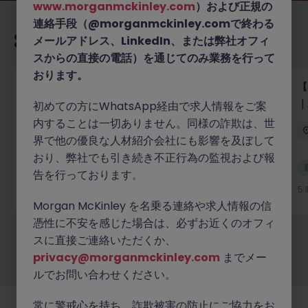
www.morganmckinley.com
）および正規の
連絡手段（@morganmckinley.comで終わる
あなたにおすすめの求人
メールアドレス、LinkedIn、または弊社オフィ
スからの直接の電話）を通じてのみ業務を行って
おります。
【グローバルテック企業】テクニカルプロダクトマー
【
ケター／テクニカルライター（バイリンガル優遇・派
｜
初めての方にWhatsApp経由で求人情報をご案
遣）
内することは一切ありません。同様の詐欺は、世
東京
有期雇用
時給 3000円～3500円
界で他の優良な人材紹介会社にも影響を及ぼして
おり、弊社でも引き続き不正行為の監視および報
新着
告を行っております。
詳細へ
5 時間前
5
Morgan McKinley を名乗る連絡や求人情報の信
憑性に不安を感じた場合は、必ずお近くのオフィ
スに直接ご連絡いただくか、
もっと見る
privacy@morganmckinley.com
までメー
ルでお問い合わせください。
常に警戒心を持ち、詐欺被害の防止にご協力をお
採用企業様
新着求人
最新トピックス
当社について
法務
クッキーの設定