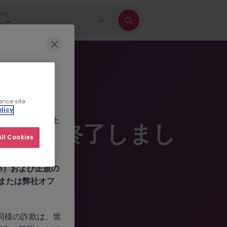
務地
べて
に巻き込もうとす
ance site
b.com
、
licy
ールを作成した上
掲載は終了しまし
人情報の提供や、
ll Cookies
m
）および正規の
n、または弊社オフ
。同様の詐欺は、世