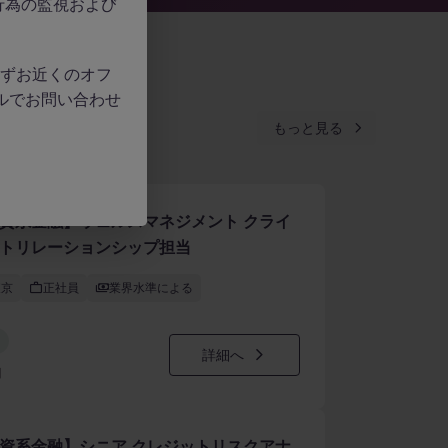
行為の監視および
、必ずお近くのオフ
ルでお問い合わせ
もっと見る
資系金融】ウェルスマネジメント クライ
トリレーションシップ担当
東京
正社員
業界水準による
詳細へ
日
資系金融】シニア クレジットリスクアナ