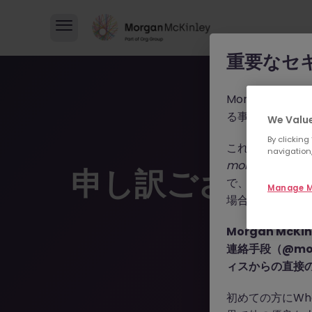
重要なセ
Morgan M
る事例が報告さ
We Value
By clicking
これらの詐欺行
navigation,
morganmckinle
申し訳ございま
で、WhatsA
Manage M
場合によっては
Morgan Mc
連絡手段（@mor
ィスからの直接
初めての方にWh