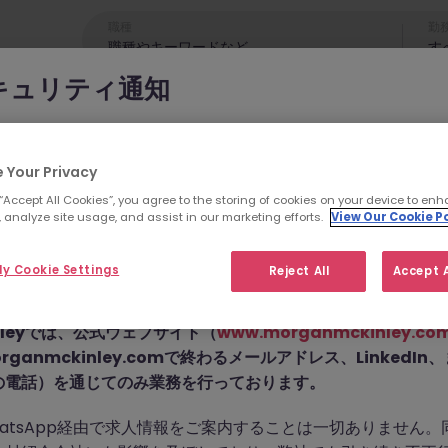
職種
勤
す
キュリティ通知
cKinleyのブランドやコンサルタントになりすまし、求職者を詐欺
れています。
 Your Privacy
 “Accept All Cookies”, you agree to the storing of cookies on your device to enh
為では
偽のウェブサイトやドメイン
（例：
morganmckinleyjo
 analyze site usage, and assist in our marketing efforts.
View Our Cookie Po
yhire.com
）を使用し、虚偽のソーシャルメディアプロフィ
せん。こちらの求人の
pp などのメッセージアプリを通じて偽の求人情報を配信し、個
y Cookie Settings
Reject All
Accept A
前払い金を請求しています。
た。
Kinleyでは、公式ウェブサイト（
www.morganmckinley.co
ganmckinley.comで終わるメールアドレス、LinkedI
の電話）を通じてのみ業務を行っております。
お探しの求人は掲載が終了しました。関連求人をご検討ください。
atsApp経由で求人情報をご案内することは一切ありません