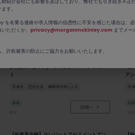
人材紹介会社にも影響を及ぼしており、弊社でも引き続き不正
ります。
Kinley を名乗る連絡や求人情報の信憑性に不安を感じた場合は
絡いただくか、
privacy@morganmckinley.com
までメー
ち、詐欺被害の防止にご協力をお願いいたします。
[外資系アセマネ] プロダクトスペシャリス
【外
ト
アン
東京
正社員
業界水準による
新着
新着
詳細へ
昨日
一昨
【外資系金融】クレジットアセスメントアソ
【外