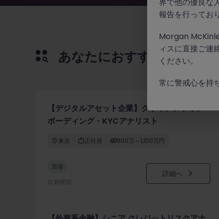
界で他の優良な
報告を行ってお
Morgan Mc
ィスに直接ご連
あなたにおすすめの求人
ください。
常に警戒心を持
【デジタルアセット企業】クライアントオン
ボーディング・KYCアナリスト
東京
正社員
800万～1,100万円
新着
詳細へ
12 時間前
【外資系金融】シニア クレジットリスクアナ