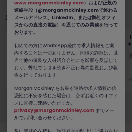
www.morganmckinley.com
）および正規の
連絡手段（@morganmckinley.comで終わる
あなたにおすすめの求人
メールアドレス、LinkedIn、または弊社オフィ
スからの直接の電話）を通じてのみ業務を行って
おります。
【外資系情報サービス企業】事業開発（シニアディレ
【
クター）｜大手企業向けグローバルアカウント
ネ
初めての方にWhatsApp経由で求人情報をご案
内することは一切ありません。同様の詐欺は、世
日本
有期雇用
3,000万円以上
界で他の優良な人材紹介会社にも影響を及ぼして
おり、弊社でも引き続き不正行為の監視および報
新着
告を行っております。
詳細へ
6
6 時間前
Morgan McKinley を名乗る連絡や求人情報の信
憑性に不安を感じた場合は、必ずお近くのオフィ
スに直接ご連絡いただくか、
もっと見る
privacy@morganmckinley.com
までメー
ルでお問い合わせください。
常に警戒心を持ち、詐欺被害の防止にご協力をお
採用企業様
新着求人
最新トピックス
当社について
法務
クッキーの設定