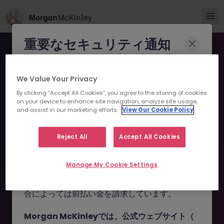
重要なセキュリティ通知
Morgan McKinleyのブランドやコンサルタント
We Value Your Privacy
になりすまし、求職者を詐欺に巻き込もうとする
By clicking “Accept All Cookies”, you agree to the storing of cookies
事例が報告されています。
on your device to enhance site navigation, analyze site usage,
and assist in our marketing efforts.
View Our Cookie Policy
申し訳ございません。こちら
これらの詐欺行為では
偽のウェブサイトやドメイ
ン
（例：
morganmckinleyjob.com
、
の求人の掲載は終了しまし
Reject All
Accept All Cookies
morganmckinleyhire.com
）を使用し、虚偽の
た。
ソーシャルメディアプロフィールを作成した上
Manage My Cookie Settings
で、WhatsApp などのメッセージアプリを通じ
て偽の求人情報を配信し、個人情報の提供や、場
お探しの求人は掲載が終了しました。関連求人をご検討ください。
合によっては前払い金を請求しています。
Morgan McKinleyでは、公式ウェブサイト（