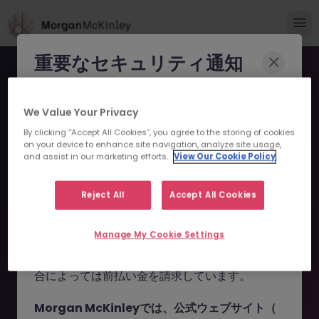
重要なセキュリティ通知
Morgan McKinleyのブランドやコンサルタント
We Value Your Privacy
になりすまし、求職者を詐欺に巻き込もうとする
By clicking “Accept All Cookies”, you agree to the storing of cookies
事例が報告されています。
on your device to enhance site navigation, analyze site usage,
and assist in our marketing efforts.
View Our Cookie Policy
申し訳ございません。こちら
これらの詐欺行為では
偽のウェブサイトやドメイ
ン
（例：
morganmckinleyjob.com
、
の求人の掲載は終了しまし
Reject All
Accept All Cookies
morganmckinleyhire.com
）を使用し、虚偽の
た。
ソーシャルメディアプロフィールを作成した上
Manage My Cookie Settings
で、WhatsApp などのメッセージアプリを通じ
て偽の求人情報を配信し、個人情報の提供や、場
お探しの求人は掲載が終了しました。関連求人をご検討ください。
合によっては前払い金を請求しています。
Morgan McKinleyでは、公式ウェブサイト（