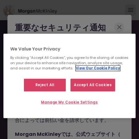
重要なセキュリティ通知
Morgan McKinleyのブランドやコンサルタント
We Value Your Privacy
になりすまし、求職者を詐欺に巻き込もうとする
By clicking “Accept All Cookies”, you agree to the storing of cookies
事例が報告されています。
on your device to enhance site navigation, analyze site usage,
and assist in our marketing efforts.
View Our Cookie Policy
申し訳ございません。こちら
これらの詐欺行為では
偽のウェブサイトやドメイ
ン
（例：
morganmckinleyjob.com
、
の求人の掲載は終了しまし
Reject All
Accept All Cookies
morganmckinleyhire.com
）を使用し、虚偽の
た。
ソーシャルメディアプロフィールを作成した上
Manage My Cookie Settings
で、WhatsApp などのメッセージアプリを通じ
て偽の求人情報を配信し、個人情報の提供や、場
お探しの求人は掲載が終了しました。関連求人をご検討ください。
合によっては前払い金を請求しています。
Morgan McKinleyでは、公式ウェブサイト（