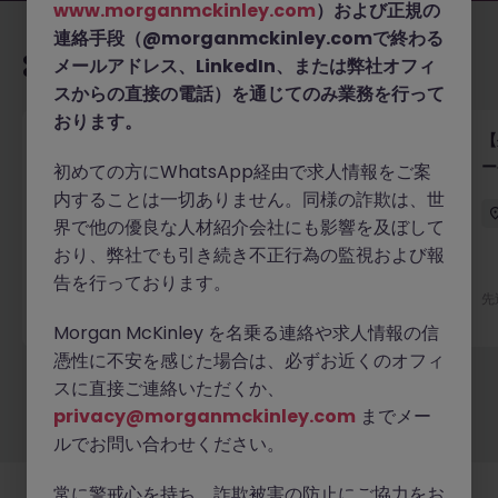
www.morganmckinley.com
）および正規の
連絡手段（@morganmckinley.comで終わる
あなたにおすすめの求人
メールアドレス、LinkedIn、または弊社オフィ
スからの直接の電話）を通じてのみ業務を行って
おります。
【外資系認証サービス】グローバルキーアカウントマ
【
ネージャー｜横浜勤務
ー
初めての方にWhatsApp経由で求人情報をご案
以
内することは一切ありません。同様の詐欺は、世
横浜
正社員
業界水準による
界で他の優良な人材紹介会社にも影響を及ぼして
おり、弊社でも引き続き不正行為の監視および報
告を行っております。
5 日前
詳細へ
先
Morgan McKinley を名乗る連絡や求人情報の信
憑性に不安を感じた場合は、必ずお近くのオフィ
スに直接ご連絡いただくか、
もっと見る
privacy@morganmckinley.com
までメー
ルでお問い合わせください。
常に警戒心を持ち、詐欺被害の防止にご協力をお
採用企業様
新着求人
最新トピックス
当社について
法務
クッキーの設定