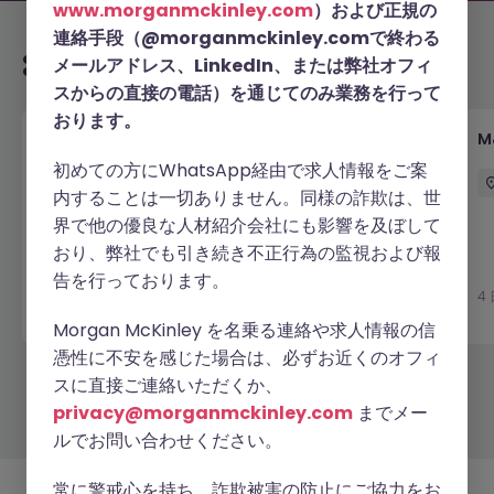
www.morganmckinley.com
）および正規の
連絡手段（@morganmckinley.comで終わる
あなたにおすすめの求人
メールアドレス、LinkedIn、または弊社オフィ
スからの直接の電話）を通じてのみ業務を行って
おります。
【外資系ヘルスケア企業】コマーシャルオペレーショ
M
ン シニアスペシャリスト｜営業データ分析・CRM運
初めての方にWhatsApp経由で求人情報をご案
用
内することは一切ありません。同様の詐欺は、世
東京
正社員
業界水準による
界で他の優良な人材紹介会社にも影響を及ぼして
おり、弊社でも引き続き不正行為の監視および報
新着
告を行っております。
詳細へ
4
14 時間前
Morgan McKinley を名乗る連絡や求人情報の信
憑性に不安を感じた場合は、必ずお近くのオフィ
スに直接ご連絡いただくか、
もっと見る
privacy@morganmckinley.com
までメー
ルでお問い合わせください。
常に警戒心を持ち、詐欺被害の防止にご協力をお
採用企業様
新着求人
最新トピックス
当社について
法務
クッキーの設定