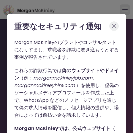
重要なセキュリティ通知
Morgan McKinleyのブランドやコンサルタント
になりすまし、求職者を詐欺に巻き込もうとする
事例が報告されています。
申し訳ございません。こちら
これらの詐欺行為では
偽のウェブサイトやドメイ
ン
（例：
morganmckinleyjob.com
、
の求人の掲載は終了しまし
morganmckinleyhire.com
）を使用し、虚偽の
た。
ソーシャルメディアプロフィールを作成した上
で、WhatsApp などのメッセージアプリを通じ
て偽の求人情報を配信し、個人情報の提供や、場
お探しの求人は掲載が終了しました。関連求人をご検討ください。
合によっては前払い金を請求しています。
Morgan McKinleyでは、公式ウェブサイト（