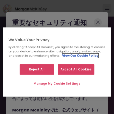
重要なセキュリティ通知
Morgan McKinleyのブランドやコンサルタント
We Value Your Privacy
になりすまし、求職者を詐欺に巻き込もうとする
By clicking “Accept All Cookies”, you agree to the storing of cookies
事例が報告されています。
on your device to enhance site navigation, analyze site usage,
and assist in our marketing efforts.
View Our Cookie Policy
申し訳ございません。こちら
これらの詐欺行為では
偽のウェブサイトやドメイ
ン
（例：
morganmckinleyjob.com
、
の求人の掲載は終了しまし
Reject All
Accept All Cookies
morganmckinleyhire.com
）を使用し、虚偽の
た。
ソーシャルメディアプロフィールを作成した上
Manage My Cookie Settings
で、WhatsApp などのメッセージアプリを通じ
て偽の求人情報を配信し、個人情報の提供や、場
お探しの求人は掲載が終了しました。関連求人をご検討ください。
合によっては前払い金を請求しています。
Morgan McKinleyでは、公式ウェブサイト（