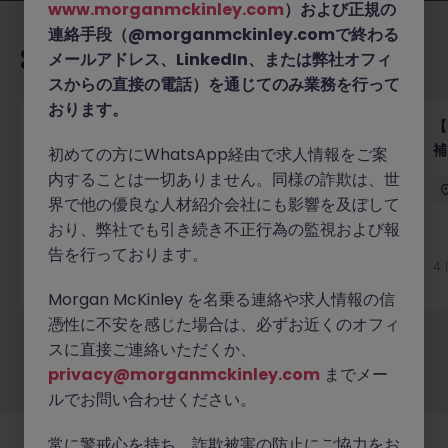
www.morganmckinley.com
）および正規の
連絡手段（@morganmckinley.comで終わる
あなたにおすすめの求人
メールアドレス、LinkedIn、または弊社オフィ
スからの直接の電話）を通じてのみ業務を行って
おります。
【日系フィンテック】IR担当（経理・財務出身歓迎）
【
｜年収800万円以上
補
初めての方にWhatsApp経由で求人情報をご案
内することは一切ありません。同様の詐欺は、世
東京
正社員
業界水準による
界で他の優良な人材紹介会社にも影響を及ぼして
おり、弊社でも引き続き不正行為の監視および報
告を行っております。
4 日前
詳細へ
4
Morgan McKinley を名乗る連絡や求人情報の信
憑性に不安を感じた場合は、必ずお近くのオフィ
スに直接ご連絡いただくか、
もっと見る
privacy@morganmckinley.com
までメー
ルでお問い合わせください。
常に警戒心を持ち、詐欺被害の防止にご協力をお
採用企業様
新着求人
最新トピックス
当社について
法務
クッキーの設定