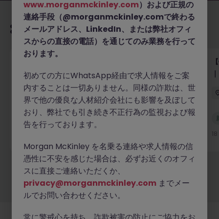
www.morganmckinley.com
）および正規の
連絡手段（@morganmckinley.comで終わる
あなたにおすすめの求人
メールアドレス、LinkedIn、または弊社オフィ
スからの直接の電話）を通じてのみ業務を行って
おります。
【外資系大手銀行】シニアリーガルカウンセル｜バン
【
キング・マーケット・証券サービス法務
｜
初めての方にWhatsApp経由で求人情報をご案
内することは一切ありません。同様の詐欺は、世
東京
正社員
業界水準による
界で他の優良な人材紹介会社にも影響を及ぼして
おり、弊社でも引き続き不正行為の監視および報
新着
告を行っております。
詳細へ
18 時間前
1
Morgan McKinley を名乗る連絡や求人情報の信
憑性に不安を感じた場合は、必ずお近くのオフィ
スに直接ご連絡いただくか、
もっと見る
privacy@morganmckinley.com
までメー
ルでお問い合わせください。
常に警戒心を持ち、詐欺被害の防止にご協力をお
採用企業様
新着求人
最新トピックス
当社について
法務
クッキーの設定