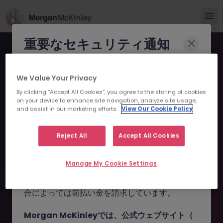
重要なセキュリティ通知
Morgan McKinleyのブランドやコンサルタント
We Value Your Privacy
になりすまし、求職者を詐欺に巻き込もうとする
By clicking “Accept All Cookies”, you agree to the storing of cookies
事例が報告されています。
on your device to enhance site navigation, analyze site usage,
and assist in our marketing efforts.
View Our Cookie Policy
申し訳ございません。こちら
これらの詐欺行為では
偽のウェブサイトやドメイ
ン
（例：
morganmckinleyjob.com
、
の求人の掲載は終了しまし
Reject All
Accept All Cookies
morganmckinleyhire.com
）を使用し、虚偽の
た。
ソーシャルメディアプロフィールを作成した上
Manage My Cookie Settings
で、WhatsApp などのメッセージアプリを通じ
て偽の求人情報を配信し、個人情報の提供や、場
お探しの求人は掲載が終了しました。関連求人をご検討ください。
合によっては前払い金を請求しています。
Morgan McKinleyでは、公式ウェブサイト（