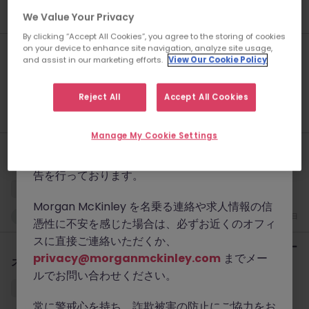
www.morganmckinley.com
）および正規の
We Value Your Privacy
新着
一昨日
連絡手段（@morganmckinley.comで終わる
By clicking “Accept All Cookies”, you agree to the storing of cookies
メールアドレス、LinkedIn、または弊社オフィ
【日系グローバルIT】シニアプロダクトマネージャー｜大規模決
on your device to enhance site navigation, analyze site usage,
スからの直接の電話）を通じてのみ業務を行って
and assist in our marketing efforts.
View Our Cookie Policy
済プラットフォーム（派遣）
おります。
東京
有期雇用
時給 3500円～4000円
Reject All
Accept All Cookies
初めての方にWhatsApp経由で求人情報をご案
新着
一昨日
内することは一切ありません。同様の詐欺は、世
Manage My Cookie Settings
界で他の優良な人材紹介会社にも影響を及ぼして
【外資系ヘルスケアテクノロジー企業】HRビジネスパートナー｜
おり、弊社でも引き続き不正行為の監視および報
日本HR機能の立ち上げ
告を行っております。
東京
正社員
業界水準による
Morgan McKinley を名乗る連絡や求人情報の信
新着
一昨日
憑性に不安を感じた場合は、必ずお近くのオフィ
スに直接ご連絡いただくか、
【外資系モビリティテクノロジー企業】シニアHRBP｜成長フェー
privacy@morganmckinley.com
までメー
ズ組織開発
ルでお問い合わせください。
東京
正社員
業界水準による
常に警戒心を持ち、詐欺被害の防止にご協力をお