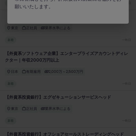
新着
一昨日
願いいたします。
【外資系半導体商社】採用担当者｜成長フェーズ
東京
正社員
業界水準による
新着
一昨日
【外資系ソフトウェア企業】エンタープライズアカウントディレ
クター｜年収2000万円以上
日本
有期雇用
2,000万～2,500万円
新着
一昨日
【外資系投資銀行】エグゼキューションサービスヘッド
東京
正社員
業界水準による
新着
一昨日
【外資系投資銀行】オフショアセールストレーディングヘッド