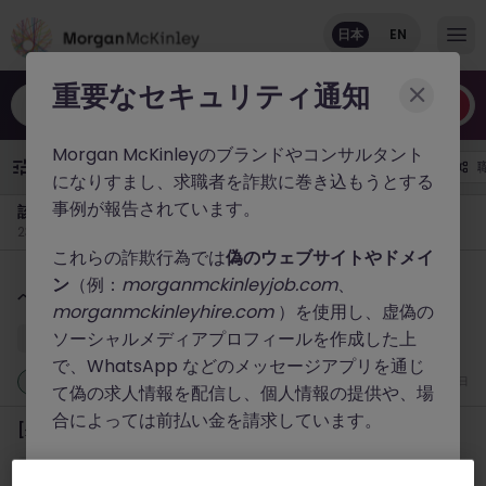
日本
EN
重要なセキュリティ通知
職種やキーワードなど
Morgan McKinleyのブランドやコンサルタント
年収
¥
10
00
万
+
勤務地
雇用形態
になりすまし、求職者を詐欺に巻き込もうとする
事例が報告されています。
該当する求人
233件の求人があります
これらの詐欺行為では
偽のウェブサイトやドメイ
【外資系ヘルスケア企業】コマーシャルオペレーション シニアス
ン
（例：
morganmckinleyjob.com
、
ペシャリスト｜営業データ分析・CRM運用
morganmckinleyhire.com
）を使用し、虚偽の
ソーシャルメディアプロフィールを作成した上
東京
正社員
業界水準による
で、WhatsApp などのメッセージアプリを通じ
新着
一昨日
て偽の求人情報を配信し、個人情報の提供や、場
合によっては前払い金を請求しています。
[外資系アセマネ] 不動産 プロダクトスペシャリスト
Morgan McKinleyでは、公式ウェブサイト（
東京
正社員
業界水準による