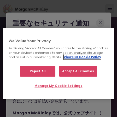
重要なセキュリティ通知
Morgan McKinleyのブランドやコンサルタント
We Value Your Privacy
になりすまし、求職者を詐欺に巻き込もうとする
By clicking “Accept All Cookies”, you agree to the storing of cookies
事例が報告されています。
on your device to enhance site navigation, analyze site usage,
and assist in our marketing efforts.
View Our Cookie Policy
申し訳ございません。こちら
これらの詐欺行為では
偽のウェブサイトやドメイ
ン
（例：
morganmckinleyjob.com
、
の求人の掲載は終了しまし
Reject All
Accept All Cookies
morganmckinleyhire.com
）を使用し、虚偽の
た。
ソーシャルメディアプロフィールを作成した上
Manage My Cookie Settings
で、WhatsApp などのメッセージアプリを通じ
て偽の求人情報を配信し、個人情報の提供や、場
お探しの求人は掲載が終了しました。関連求人をご検討ください。
合によっては前払い金を請求しています。
Morgan McKinleyでは、公式ウェブサイト（