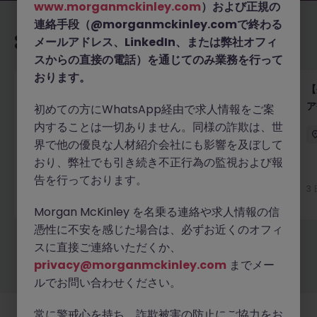
www.morganmckinley.com
）および正規の
連絡手段（@morganmckinley.comで終わる
あなたにおすすめの求人
メールアドレス、LinkedIn、または弊社オフィ
スからの直接の電話）を通じてのみ業務を行って
おります。
M&Aアドバイザー（企業情報部）
【
ア
初めての方にWhatsApp経由で求人情報をご案
東京
正社員
550万円～800万円
内することは一切ありません。同様の詐欺は、世
界で他の優良な人材紹介会社にも影響を及ぼして
おり、弊社でも引き続き不正行為の監視および報
告を行っております。
3 日前
詳細へ
3
Morgan McKinley を名乗る連絡や求人情報の信
憑性に不安を感じた場合は、必ずお近くのオフィ
スに直接ご連絡いただくか、
もっと見る
privacy@morganmckinley.com
までメー
ルでお問い合わせください。
常に警戒心を持ち、詐欺被害の防止にご協力をお
採用企業様
新着求人
最新トピックス
当社について
法務
クッキーの設定