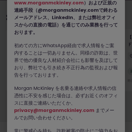
www.morganmckinley.com
）および正規の
連絡手段（@morganmckinley.comで終わる
あなたにおすすめの求人
メールアドレス、LinkedIn、または弊社オフィ
スからの直接の電話）を通じてのみ業務を行って
おります。
[外資系アセマネ] 不動産 プロダクトスペシャリス
【
ト
ド
初めての方にWhatsApp経由で求人情報をご案
内することは一切ありません。同様の詐欺は、世
東京
正社員
業界水準による
界で他の優良な人材紹介会社にも影響を及ぼして
おり、弊社でも引き続き不正行為の監視および報
新着
告を行っております。
詳細へ
昨日
昨
Morgan McKinley を名乗る連絡や求人情報の信
憑性に不安を感じた場合は、必ずお近くのオフィ
スに直接ご連絡いただくか、
もっと見る
privacy@morganmckinley.com
までメー
ルでお問い合わせください。
常に警戒心を持ち、詐欺被害の防止にご協力をお
採用企業様
新着求人
最新トピックス
当社について
法務
クッキーの設定