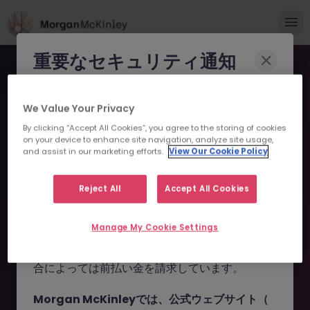
重要なセキュリティ通知
Morgan McKinleyのブランドやコンサルタント
We Value Your Privacy
になりすまし、求職者を詐欺に巻き込もうとする
By clicking “Accept All Cookies”, you agree to the storing of cookies
事例が報告されています。
on your device to enhance site navigation, analyze site usage,
and assist in our marketing efforts.
View Our Cookie Policy
申し訳ございません。こちら
これらの詐欺行為では
偽のウェブサイトやドメイ
ン
（例：
morganmckinleyjob.com
、
の求人の掲載は終了しまし
Reject All
Accept All Cookies
morganmckinleyhire.com
）を使用し、虚偽の
た。
ソーシャルメディアプロフィールを作成した上
Manage My Cookie Settings
で、WhatsApp などのメッセージアプリを通じ
て偽の求人情報を配信し、個人情報の提供や、場
お探しの求人は掲載が終了しました。関連求人をご検討ください。
合によっては前払い金を請求しています。
Morgan McKinleyでは、公式ウェブサイト（