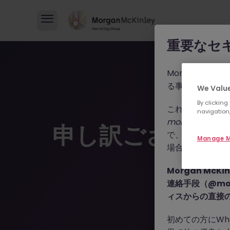
重要なセ
Morgan M
る事例が報告さ
We Value
By clicking
これらの詐欺行
navigation,
morganmckinle
申し訳ございま
で、WhatsA
Manage M
場合によっては
Morgan Mc
連絡手段（@mor
ィスからの直接
初めての方にWh