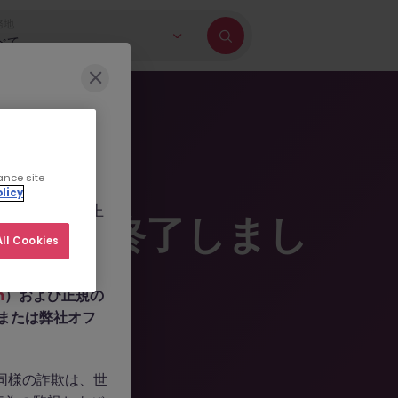
務地
べて
に巻き込もうとす
ance site
b.com
、
licy
ールを作成した上
掲載は終了しまし
人情報の提供や、
ll Cookies
m
）および正規の
n、または弊社オフ
。同様の詐欺は、世