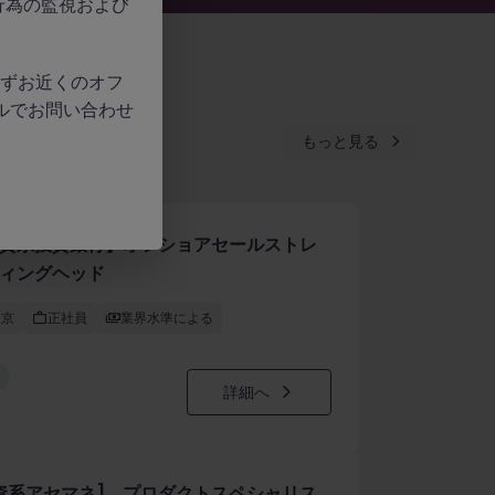
行為の監視および
、必ずお近くのオフ
ルでお問い合わせ
もっと見る
資系投資銀行】オフショアセールストレ
ィングヘッド
東京
正社員
業界水準による
詳細へ
資系アセマネ] プロダクトスペシャリス