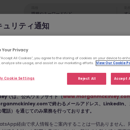
職種
勤
す
キュリティ通知
cKinleyのブランドやコンサルタントになりすまし、求職者を詐欺
れています。
 Your Privacy
 “Accept All Cookies”, you agree to the storing of cookies on your device to enh
為では
偽のウェブサイトやドメイン
（例：
morganmckinleyjo
 analyze site usage, and assist in our marketing efforts.
View Our Cookie Po
yhire.com
）を使用し、虚偽のソーシャルメディアプロフィ
せん。こちらの求人の
pp などのメッセージアプリを通じて偽の求人情報を配信し、個
y Cookie Settings
Reject All
Accept A
前払い金を請求しています。
た。
Kinleyでは、公式ウェブサイト（
www.morganmckinley.co
ganmckinley.comで終わるメールアドレス、LinkedI
の電話）を通じてのみ業務を行っております。
お探しの求人は掲載が終了しました。関連求人をご検討ください。
atsApp経由で求人情報をご案内することは一切ありません