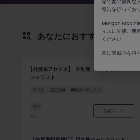
界で他の優良な
報告を行ってお
Morgan Mc
ィスに直接ご連
あなたにおすすめの求人
ください。
常に警戒心を持
[外資系アセマネ] 不動産 プロダクトスペ
シャリスト
東京
正社員
業界水準による
新着
詳細へ
昨日
【外資系投資銀行】日本株セールスヘッド｜