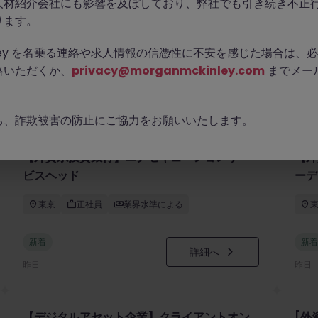
人材紹介会社にも影響を及ぼしており、弊社でも引き続き不正
ります。
Kinley を名乗る連絡や求人情報の信憑性に不安を感じた場合は
絡いただくか、
privacy@morganmckinley.com
までメー
ち、詐欺被害の防止にご協力をお願いいたします。
【外資系投資銀行】エグゼキューションサー
【外
ビスヘッド
ーデ
東京
正社員
業界水準による
新着
新着
詳細へ
昨日
昨日
【デジタルアセット企業】クライアントオン
[外