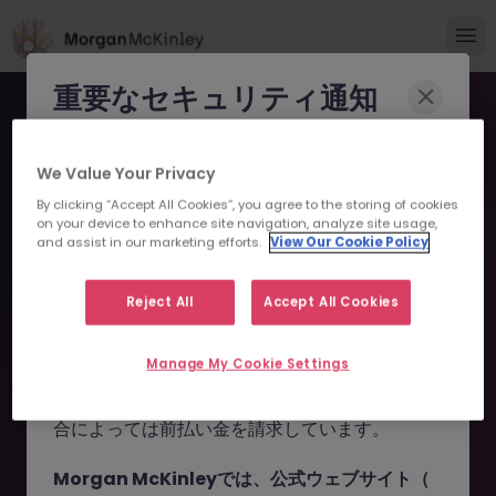
重要なセキュリティ通知
Morgan McKinleyのブランドやコンサルタント
We Value Your Privacy
になりすまし、求職者を詐欺に巻き込もうとする
By clicking “Accept All Cookies”, you agree to the storing of cookies
事例が報告されています。
on your device to enhance site navigation, analyze site usage,
and assist in our marketing efforts.
View Our Cookie Policy
申し訳ございません。こちら
これらの詐欺行為では
偽のウェブサイトやドメイ
ン
（例：
morganmckinleyjob.com
、
の求人の掲載は終了しまし
Reject All
Accept All Cookies
morganmckinleyhire.com
）を使用し、虚偽の
た。
ソーシャルメディアプロフィールを作成した上
Manage My Cookie Settings
で、WhatsApp などのメッセージアプリを通じ
て偽の求人情報を配信し、個人情報の提供や、場
お探しの求人は掲載が終了しました。関連求人をご検討ください。
合によっては前払い金を請求しています。
Morgan McKinleyでは、公式ウェブサイト（