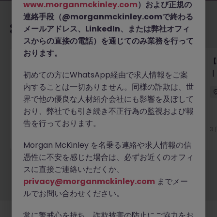
www.morganmckinley.com
）および正規の
連絡手段（@morganmckinley.comで終わる
あなたにおすすめの求人
メールアドレス、LinkedIn、または弊社オフィ
スからの直接の電話）を通じてのみ業務を行って
おります。
【外資系フィンテック】規制対応コンプライアンス｜
【
サービス設計にも積極貢献
｜
初めての方にWhatsApp経由で求人情報をご案
内することは一切ありません。同様の詐欺は、世
東京
正社員
業界水準による
界で他の優良な人材紹介会社にも影響を及ぼして
おり、弊社でも引き続き不正行為の監視および報
告を行っております。
3 日前
詳細へ
3
Morgan McKinley を名乗る連絡や求人情報の信
憑性に不安を感じた場合は、必ずお近くのオフィ
スに直接ご連絡いただくか、
もっと見る
privacy@morganmckinley.com
までメー
ルでお問い合わせください。
常に警戒心を持ち、詐欺被害の防止にご協力をお
採用企業様
新着求人
最新トピックス
当社について
法務
クッキーの設定