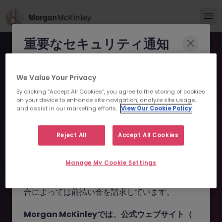
重要なセキュリティ通知
Morgan McKinleyのブランドやコンサルタント
We Value Your Privacy
になりすまし、求職者を詐欺に巻き込もうとする
By clicking “Accept All Cookies”, you agree to the storing of cookies
事例が報告されています。
on your device to enhance site navigation, analyze site usage,
and assist in our marketing efforts.
View Our Cookie Policy
申し訳ございません。こちら
これらの詐欺行為では
偽のウェブサイトやドメイ
ン
（例：
morganmckinleyjob.com
、
の求人の掲載は終了しまし
Reject All
Accept All Cookies
morganmckinleyhire.com
）を使用し、虚偽の
た。
ソーシャルメディアプロフィールを作成した上
Manage My Cookie Settings
で、WhatsApp などのメッセージアプリを通じ
て偽の求人情報を配信し、個人情報の提供や、場
お探しの求人は掲載が終了しました。関連求人をご検討ください。
合によっては前払い金を請求しています。
Morgan McKinleyでは、公式ウェブサイト（