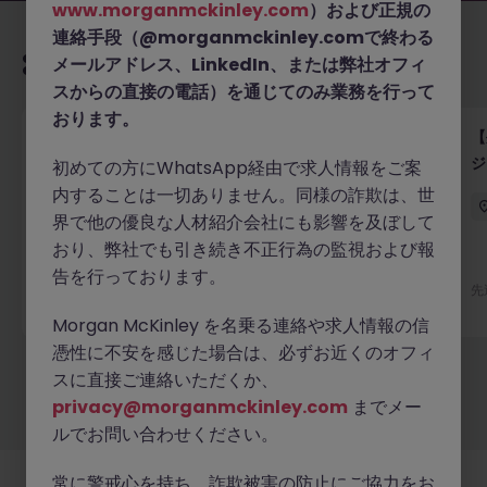
www.morganmckinley.com
）および正規の
連絡手段（@morganmckinley.comで終わる
あなたにおすすめの求人
メールアドレス、LinkedIn、または弊社オフィ
スからの直接の電話）を通じてのみ業務を行って
おります。
【外資系医療技術】プロダクトマーケティングマネー
【
ジャー｜がん診断・精密医療で活躍
ジ
初めての方にWhatsApp経由で求人情報をご案
内することは一切ありません。同様の詐欺は、世
東京
正社員
1,400万～1,700万円
界で他の優良な人材紹介会社にも影響を及ぼして
おり、弊社でも引き続き不正行為の監視および報
告を行っております。
先週
詳細へ
先
Morgan McKinley を名乗る連絡や求人情報の信
憑性に不安を感じた場合は、必ずお近くのオフィ
スに直接ご連絡いただくか、
もっと見る
privacy@morganmckinley.com
までメー
ルでお問い合わせください。
常に警戒心を持ち、詐欺被害の防止にご協力をお
採用企業様
新着求人
最新トピックス
当社について
法務
クッキーの設定