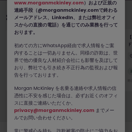
www.morganmckinley.com
）および正規の
連絡手段（@morganmckinley.comで終わる
あなたにおすすめの求人
メールアドレス、LinkedIn、または弊社オフィ
スからの直接の電話）を通じてのみ業務を行って
おります。
[外資系アセマネ] 不動産 プロダクトスペシャリス
【
ト
ド
初めての方にWhatsApp経由で求人情報をご案
内することは一切ありません。同様の詐欺は、世
東京
正社員
業界水準による
界で他の優良な人材紹介会社にも影響を及ぼして
おり、弊社でも引き続き不正行為の監視および報
新着
告を行っております。
詳細へ
昨日
昨
Morgan McKinley を名乗る連絡や求人情報の信
憑性に不安を感じた場合は、必ずお近くのオフィ
スに直接ご連絡いただくか、
もっと見る
privacy@morganmckinley.com
までメー
ルでお問い合わせください。
常に警戒心を持ち、詐欺被害の防止にご協力をお
採用企業様
新着求人
最新トピックス
当社について
法務
クッキーの設定