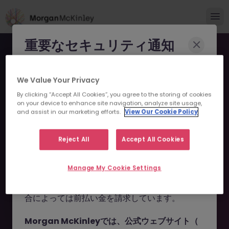
重要なセキュリティ通知
Morgan McKinleyのブランドやコンサルタント
We Value Your Privacy
になりすまし、求職者を詐欺に巻き込もうとする
By clicking “Accept All Cookies”, you agree to the storing of cookies
事例が報告されています。
on your device to enhance site navigation, analyze site usage,
and assist in our marketing efforts.
View Our Cookie Policy
申し訳ございません。こちら
これらの詐欺行為では
偽のウェブサイトやドメイ
ン
（例：
morganmckinleyjob.com
、
の求人の掲載は終了しまし
Reject All
Accept All Cookies
morganmckinleyhire.com
）を使用し、虚偽の
た。
ソーシャルメディアプロフィールを作成した上
Manage My Cookie Settings
で、WhatsApp などのメッセージアプリを通じ
て偽の求人情報を配信し、個人情報の提供や、場
お探しの求人は掲載が終了しました。関連求人をご検討ください。
合によっては前払い金を請求しています。
Morgan McKinleyでは、公式ウェブサイト（