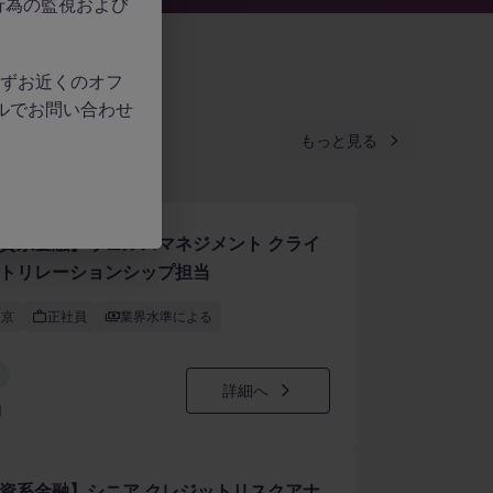
行為の監視および
、必ずお近くのオフ
ルでお問い合わせ
もっと見る
資系金融】ウェルスマネジメント クライ
トリレーションシップ担当
東京
正社員
業界水準による
詳細へ
日
資系金融】シニア クレジットリスクアナ