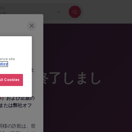
務地
べて
に巻き込もうとす
ance site
b.com
、
licy
ールを作成した上
掲載は終了しまし
人情報の提供や、
ll Cookies
m
）および正規の
n、または弊社オフ
。同様の詐欺は、世