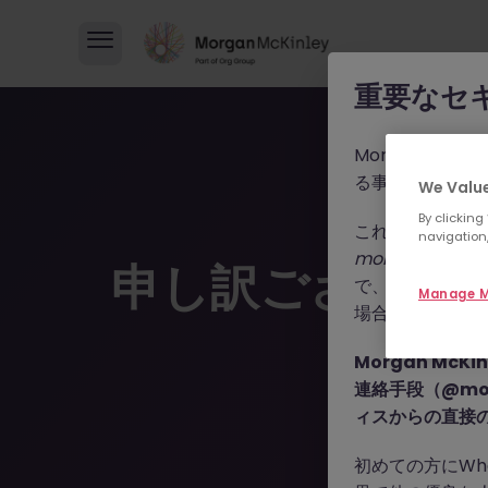
重要なセ
Morgan M
る事例が報告さ
We Value
By clicking
これらの詐欺行
navigation,
morganmckinle
申し訳ございま
で、WhatsA
Manage M
場合によっては
Morgan Mc
連絡手段（@mor
ィスからの直接
初めての方にWh