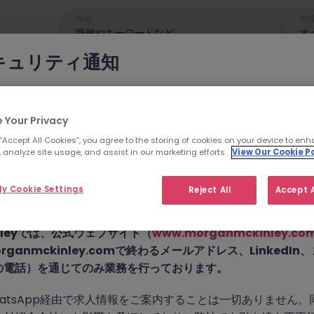
職種
勤
す
キュリティ通知
cKinleyのブランドやコンサルタントになりすまし、求職者を詐欺
れています。
 Your Privacy
 “Accept All Cookies”, you agree to the storing of cookies on your device to enh
為では
偽のウェブサイトやドメイン
（例：
morganmckinleyjo
 analyze site usage, and assist in our marketing efforts.
View Our Cookie Po
yhire.com
）を使用し、虚偽のソーシャルメディアプロフィ
せん。こちらの求人の
pp などのメッセージアプリを通じて偽の求人情報を配信し、個
y Cookie Settings
Reject All
Accept A
前払い金を請求しています。
た。
Kinleyでは、公式ウェブサイト（
www.morganmckinley.co
ganmckinley.comで終わるメールアドレス、LinkedI
の電話）を通じてのみ業務を行っております。
お探しの求人は掲載が終了しました。関連求人をご検討ください。
atsApp経由で求人情報をご案内することは一切ありません