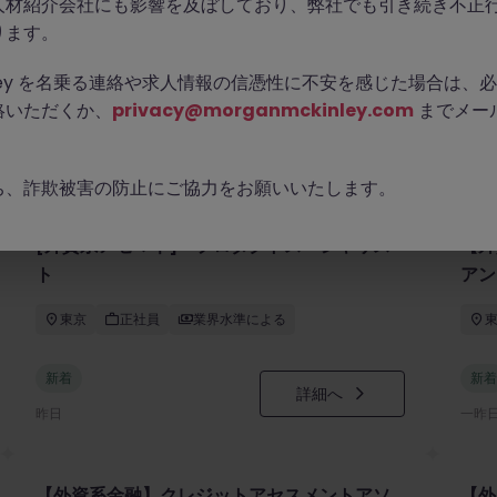
人材紹介会社にも影響を及ぼしており、弊社でも引き続き不正
ります。
Kinley を名乗る連絡や求人情報の信憑性に不安を感じた場合は
絡いただくか、
privacy@morganmckinley.com
までメー
ち、詐欺被害の防止にご協力をお願いいたします。
[外資系アセマネ] プロダクトスペシャリス
【外
ト
アン
東京
正社員
業界水準による
新着
新着
詳細へ
昨日
一昨
【外資系金融】クレジットアセスメントアソ
【外