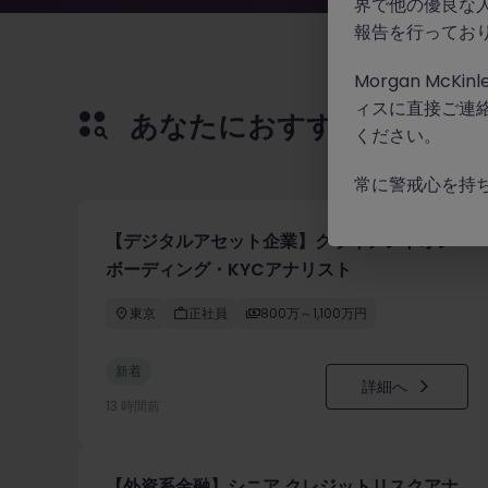
界で他の優良な
報告を行ってお
Morgan Mc
ィスに直接ご連
あなたにおすすめの求人
ください。
常に警戒心を持
【デジタルアセット企業】クライアントオン
ボーディング・KYCアナリスト
東京
正社員
800万～1,100万円
新着
詳細へ
13 時間前
【外資系金融】シニア クレジットリスクアナ