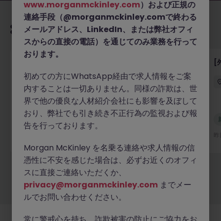
www.morganmckinley.com
）および正規の
連絡手段（@morganmckinley.comで終わる
あなたにおすすめの求人
メールアドレス、LinkedIn、または弊社オフィ
スからの直接の電話）を通じてのみ業務を行って
おります。
【デジタルアセット企業】クライアントオンボーディ
[
ング・KYCアナリスト
初めての方にWhatsApp経由で求人情報をご案
内することは一切ありません。同様の詐欺は、世
東京
正社員
800万～1,100万円
界で他の優良な人材紹介会社にも影響を及ぼして
おり、弊社でも引き続き不正行為の監視および報
新着
告を行っております。
詳細へ
7 時間前
昨
Morgan McKinley を名乗る連絡や求人情報の信
憑性に不安を感じた場合は、必ずお近くのオフィ
スに直接ご連絡いただくか、
もっと見る
privacy@morganmckinley.com
までメー
ルでお問い合わせください。
常に警戒心を持ち、詐欺被害の防止にご協力をお
採用企業様
新着求人
最新トピックス
当社について
法務
クッキーの設定