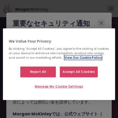
重要なセキュリティ通知
Morgan McKinleyのブランドやコンサルタント
We Value Your Privacy
になりすまし、求職者を詐欺に巻き込もうとする
By clicking “Accept All Cookies”, you agree to the storing of cookies
事例が報告されています。
on your device to enhance site navigation, analyze site usage,
and assist in our marketing efforts.
View Our Cookie Policy
申し訳ございません。こちら
これらの詐欺行為では
偽のウェブサイトやドメイ
ン
（例：
morganmckinleyjob.com
、
の求人の掲載は終了しまし
Reject All
Accept All Cookies
morganmckinleyhire.com
）を使用し、虚偽の
た。
ソーシャルメディアプロフィールを作成した上
Manage My Cookie Settings
で、WhatsApp などのメッセージアプリを通じ
て偽の求人情報を配信し、個人情報の提供や、場
お探しの求人は掲載が終了しました。関連求人をご検討ください。
合によっては前払い金を請求しています。
Morgan McKinleyでは、公式ウェブサイト（