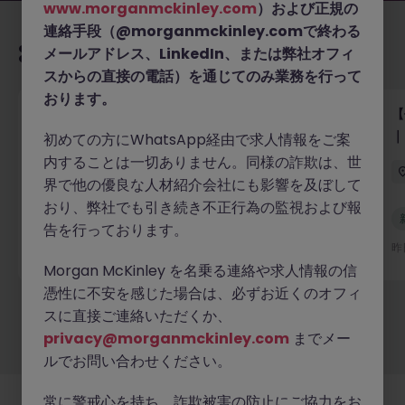
www.morganmckinley.com
）および正規の
連絡手段（@morganmckinley.comで終わる
あなたにおすすめの求人
メールアドレス、LinkedIn、または弊社オフィ
スからの直接の電話）を通じてのみ業務を行って
おります。
【外資系大手銀行】シニアリーガルカウンセル｜バン
【
キング・マーケット・証券サービス法務
｜
初めての方にWhatsApp経由で求人情報をご案
内することは一切ありません。同様の詐欺は、世
東京
正社員
業界水準による
界で他の優良な人材紹介会社にも影響を及ぼして
おり、弊社でも引き続き不正行為の監視および報
新着
告を行っております。
詳細へ
昨日
昨
Morgan McKinley を名乗る連絡や求人情報の信
憑性に不安を感じた場合は、必ずお近くのオフィ
スに直接ご連絡いただくか、
もっと見る
privacy@morganmckinley.com
までメー
ルでお問い合わせください。
常に警戒心を持ち、詐欺被害の防止にご協力をお
採用企業様
新着求人
最新トピックス
当社について
法務
クッキーの設定