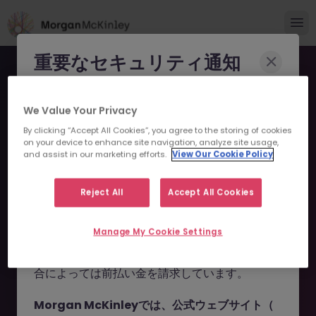
重要なセキュリティ通知
Morgan McKinleyのブランドやコンサルタント
We Value Your Privacy
になりすまし、求職者を詐欺に巻き込もうとする
By clicking “Accept All Cookies”, you agree to the storing of cookies
事例が報告されています。
on your device to enhance site navigation, analyze site usage,
and assist in our marketing efforts.
View Our Cookie Policy
申し訳ございません。こちら
これらの詐欺行為では
偽のウェブサイトやドメイ
ン
（例：
morganmckinleyjob.com
、
の求人の掲載は終了しまし
Reject All
Accept All Cookies
morganmckinleyhire.com
）を使用し、虚偽の
た。
ソーシャルメディアプロフィールを作成した上
Manage My Cookie Settings
で、WhatsApp などのメッセージアプリを通じ
て偽の求人情報を配信し、個人情報の提供や、場
お探しの求人は掲載が終了しました。関連求人をご検討ください。
合によっては前払い金を請求しています。
Morgan McKinleyでは、公式ウェブサイト（