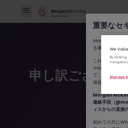
重要なセ
Morgan M
る事例が報告さ
We Value
By clicking
これらの詐欺行
navigation,
morganmckinle
申し訳ございま
で、WhatsA
Manage M
場合によっては
Morgan Mc
連絡手段（@mor
ィスからの直接
初めての方にWh