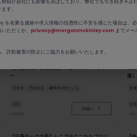
人材紹介会社にも影響を及ぼしており、弊社でも引き続き不正
ります。
Kinley を名乗る連絡や求人情報の信憑性に不安を感じた場合は
絡いただくか、
privacy@morganmckinley.com
までメー
ち、詐欺被害の防止にご協力をお願いいたします。
【外資系ビル管理技術】ITビジネスパートナ
【日
ー
遣）
東京
正社員
業界水準による
新着
新着
詳細へ
3 時間前
一昨
【日系テック大手】シニアテクニカルプロジ
【外