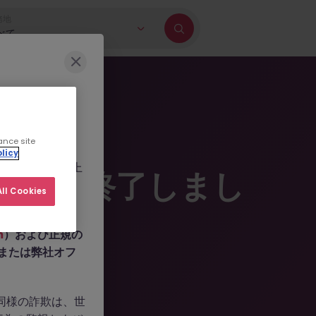
務地
べて
に巻き込もうとす
ance site
b.com
、
licy
ールを作成した上
掲載は終了しまし
人情報の提供や、
ll Cookies
m
）および正規の
n、または弊社オフ
。同様の詐欺は、世