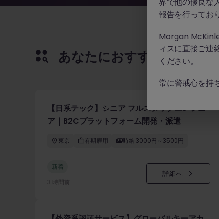
界で他の優良な
報告を行ってお
Morgan Mc
ィスに直接ご連
あなたにおすすめの求人
ください。
常に警戒心を持
【日系テック】シニア フルスタックエンジニ
ア｜B2Cプラットフォーム開発・派遣
東京
有期雇用
時給 3000円～3500円
新着
詳細へ
3 時間前
【外資系認証サービス】グローバルキーアカ