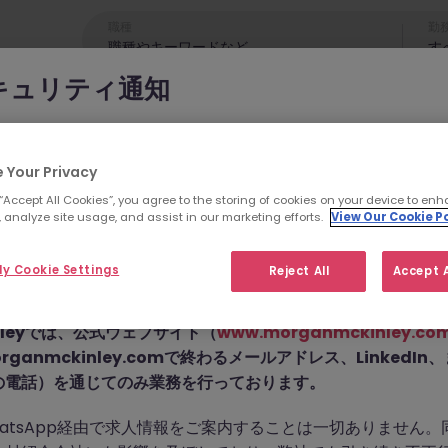
職種
勤
す
キュリティ通知
cKinleyのブランドやコンサルタントになりすまし、求職者を詐欺
れています。
 Your Privacy
 “Accept All Cookies”, you agree to the storing of cookies on your device to enh
為では
偽のウェブサイトやドメイン
（例：
morganmckinleyjo
 analyze site usage, and assist in our marketing efforts.
View Our Cookie Po
yhire.com
）を使用し、虚偽のソーシャルメディアプロフィ
せん。こちらの求人の
pp などのメッセージアプリを通じて偽の求人情報を配信し、個
y Cookie Settings
Reject All
Accept A
前払い金を請求しています。
た。
Kinleyでは、公式ウェブサイト（
www.morganmckinley.co
ganmckinley.comで終わるメールアドレス、LinkedI
の電話）を通じてのみ業務を行っております。
お探しの求人は掲載が終了しました。関連求人をご検討ください。
atsApp経由で求人情報をご案内することは一切ありません