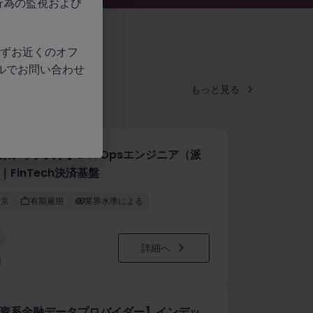
行為の監視および
、必ずお近くのオフ
ルでお問い合わせ
もっと見る
系テック大手】DevOpsエンジニア（派
｜FinTech決済基盤
東京
有期雇用
業界水準による
詳細へ
日
資系金融データプロバイダー】インデッ