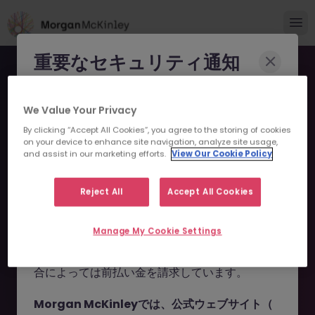
重要なセキュリティ通知
Morgan McKinleyのブランドやコンサルタント
We Value Your Privacy
になりすまし、求職者を詐欺に巻き込もうとする
By clicking “Accept All Cookies”, you agree to the storing of cookies
事例が報告されています。
on your device to enhance site navigation, analyze site usage,
and assist in our marketing efforts.
View Our Cookie Policy
申し訳ございません。こちら
これらの詐欺行為では
偽のウェブサイトやドメイ
ン
（例：
morganmckinleyjob.com
、
の求人の掲載は終了しまし
Reject All
Accept All Cookies
morganmckinleyhire.com
）を使用し、虚偽の
た。
ソーシャルメディアプロフィールを作成した上
Manage My Cookie Settings
で、WhatsApp などのメッセージアプリを通じ
て偽の求人情報を配信し、個人情報の提供や、場
お探しの求人は掲載が終了しました。関連求人をご検討ください。
合によっては前払い金を請求しています。
Morgan McKinleyでは、公式ウェブサイト（