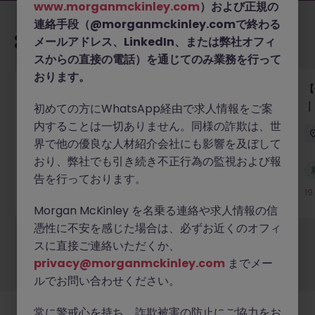
www.morganmckinley.com
）および正規の
連絡手段（@morganmckinley.comで終わる
あなたにおすすめの求人
メールアドレス、LinkedIn、または弊社オフィ
スからの直接の電話）を通じてのみ業務を行って
おります。
【外資系大手銀行】シニアリーガルカウンセル｜バン
【
キング・マーケット・証券サービス法務
｜
初めての方にWhatsApp経由で求人情報をご案
内することは一切ありません。同様の詐欺は、世
東京
正社員
業界水準による
界で他の優良な人材紹介会社にも影響を及ぼして
おり、弊社でも引き続き不正行為の監視および報
新着
告を行っております。
詳細へ
19 時間前
1
Morgan McKinley を名乗る連絡や求人情報の信
憑性に不安を感じた場合は、必ずお近くのオフィ
スに直接ご連絡いただくか、
もっと見る
privacy@morganmckinley.com
までメー
ルでお問い合わせください。
常に警戒心を持ち、詐欺被害の防止にご協力をお
採用企業様
新着求人
最新トピックス
当社について
法務
クッキーの設定