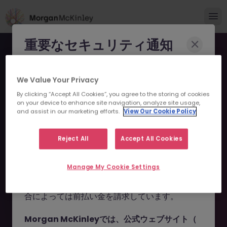
重要なセキュリティ通知
Morgan McKinleyのブランドやコンサルタント
We Value Your Privacy
になりすまし、求職者を詐欺に巻き込もうとする
By clicking “Accept All Cookies”, you agree to the storing of cookies
事例が報告されています。
on your device to enhance site navigation, analyze site usage,
and assist in our marketing efforts.
View Our Cookie Policy
申し訳ございません。こちら
これらの詐欺行為では
偽のウェブサイトやドメイ
ン
（例：
morganmckinleyjob.com
、
の求人の掲載は終了しまし
Reject All
Accept All Cookies
morganmckinleyhire.com
）を使用し、虚偽の
た。
ソーシャルメディアプロフィールを作成した上
Manage My Cookie Settings
で、WhatsApp などのメッセージアプリを通じ
て偽の求人情報を配信し、個人情報の提供や、場
お探しの求人は掲載が終了しました。関連求人をご検討ください。
合によっては前払い金を請求しています。
Morgan McKinleyでは、公式ウェブサイト（