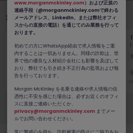
www.morganmckinley.com
）および正規の
連絡手段（@morganmckinley.comで終わる
あなたにおすすめの求人
メールアドレス、LinkedIn、または弊社オフィ
スからの直接の電話）を通じてのみ業務を行って
おります。
【グローバルテック企業】テクニカルプロダクトマー
【
ケター／テクニカルライター（バイリンガル優遇・派
｜
初めての方にWhatsApp経由で求人情報をご案
遣）
内することは一切ありません。同様の詐欺は、世
東京
有期雇用
時給 3000円～3500円
界で他の優良な人材紹介会社にも影響を及ぼして
おり、弊社でも引き続き不正行為の監視および報
新着
告を行っております。
詳細へ
2 時間前
2
Morgan McKinley を名乗る連絡や求人情報の信
憑性に不安を感じた場合は、必ずお近くのオフィ
スに直接ご連絡いただくか、
もっと見る
privacy@morganmckinley.com
までメー
ルでお問い合わせください。
常に警戒心を持ち、詐欺被害の防止にご協力をお
採用企業様
新着求人
最新トピックス
当社について
法務
クッキーの設定