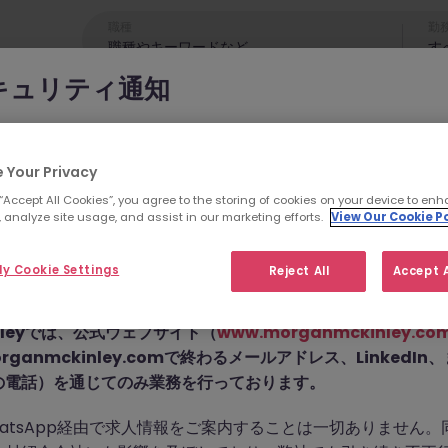
職種
勤
す
キュリティ通知
cKinleyのブランドやコンサルタントになりすまし、求職者を詐欺
れています。
 Your Privacy
 “Accept All Cookies”, you agree to the storing of cookies on your device to enh
為では
偽のウェブサイトやドメイン
（例：
morganmckinleyjo
 analyze site usage, and assist in our marketing efforts.
View Our Cookie Po
yhire.com
）を使用し、虚偽のソーシャルメディアプロフィ
せん。こちらの求人の
pp などのメッセージアプリを通じて偽の求人情報を配信し、個
y Cookie Settings
Reject All
Accept A
前払い金を請求しています。
た。
Kinleyでは、公式ウェブサイト（
www.morganmckinley.co
ganmckinley.comで終わるメールアドレス、LinkedI
の電話）を通じてのみ業務を行っております。
お探しの求人は掲載が終了しました。関連求人をご検討ください。
atsApp経由で求人情報をご案内することは一切ありません