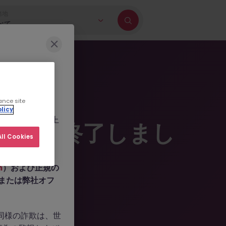
務地
べて
に巻き込もうとす
ance site
b.com
、
licy
ールを作成した上
掲載は終了しまし
人情報の提供や、
ll Cookies
m
）および正規の
n、または弊社オフ
。同様の詐欺は、世