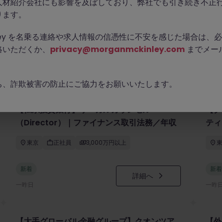
人材紹介会社にも影響を及ぼしており、弊社でも引き続き不正
ります。
Kinley を名乗る連絡や求人情報の信憑性に不安を感じた場合は
絡いただくか、
privacy@morganmckinley.com
までメー
ち、詐欺被害の防止にご協力をお願いいたします。
【仏系投資銀行】リーガルカウンセル
【グ
（Director）｜ファイナンス取引法務／年収
ティ
3,000万円以上
東京
正社員
3,000万円以上
新着
新着
詳細へ
一昨日
一昨
【大手グローバル金融グループ】クオンツア
【外