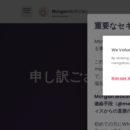
重要なセ
Morgan M
る事例が報告さ
We Value
By clicking
これらの詐欺行
navigation,
morganmckinle
申し訳ございま
で、WhatsA
Manage M
場合によっては
Morgan Mc
連絡手段（@mor
ィスからの直接
初めての方にWh