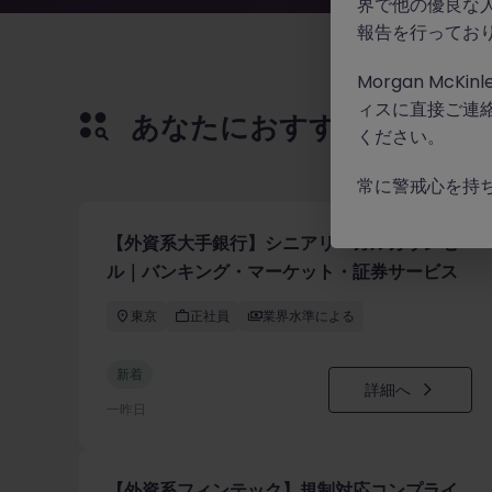
界で他の優良な
報告を行ってお
Morgan Mc
ィスに直接ご連
あなたにおすすめの求人
ください。
常に警戒心を持
【外資系大手銀行】シニアリーガルカウンセ
ル｜バンキング・マーケット・証券サービス
法務
東京
正社員
業界水準による
新着
詳細へ
一昨日
【外資系フィンテック】規制対応コンプライ