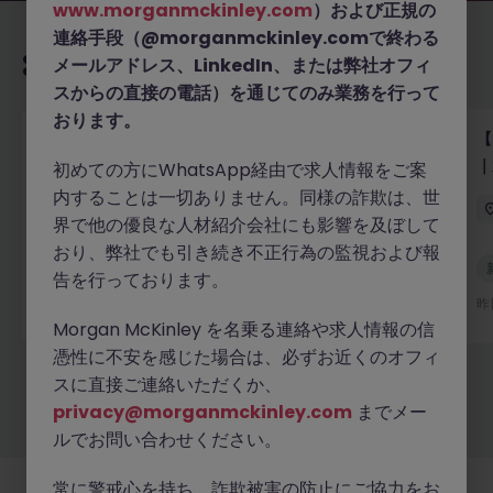
www.morganmckinley.com
）および正規の
連絡手段（@morganmckinley.comで終わる
あなたにおすすめの求人
メールアドレス、LinkedIn、または弊社オフィ
スからの直接の電話）を通じてのみ業務を行って
おります。
【グローバルテック企業】テクニカルプロダクトマー
【
ケター／テクニカルライター（バイリンガル優遇・派
｜
初めての方にWhatsApp経由で求人情報をご案
遣）
内することは一切ありません。同様の詐欺は、世
東京
有期雇用
時給 3000円～3500円
界で他の優良な人材紹介会社にも影響を及ぼして
おり、弊社でも引き続き不正行為の監視および報
新着
告を行っております。
詳細へ
昨日
昨
Morgan McKinley を名乗る連絡や求人情報の信
憑性に不安を感じた場合は、必ずお近くのオフィ
スに直接ご連絡いただくか、
もっと見る
privacy@morganmckinley.com
までメー
ルでお問い合わせください。
常に警戒心を持ち、詐欺被害の防止にご協力をお
採用企業様
新着求人
最新トピックス
当社について
法務
クッキーの設定