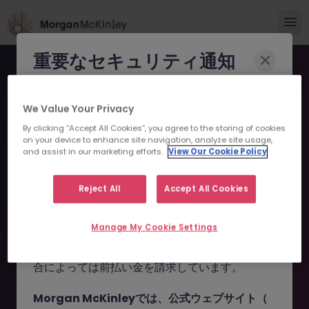
重要なセキュリティ通知
Morgan McKinleyのブランドやコンサルタント
We Value Your Privacy
になりすまし、求職者を詐欺に巻き込もうとする
By clicking “Accept All Cookies”, you agree to the storing of cookies
事例が報告されています。
on your device to enhance site navigation, analyze site usage,
and assist in our marketing efforts.
View Our Cookie Policy
申し訳ございません。こちら
これらの詐欺行為では
偽のウェブサイトやドメイ
ン
（例：
morganmckinleyjob.com
、
の求人の掲載は終了しまし
Reject All
Accept All Cookies
morganmckinleyhire.com
）を使用し、虚偽の
た。
ソーシャルメディアプロフィールを作成した上
Manage My Cookie Settings
で、WhatsApp などのメッセージアプリを通じ
て偽の求人情報を配信し、個人情報の提供や、場
お探しの求人は掲載が終了しました。関連求人をご検討ください。
合によっては前払い金を請求しています。
Morgan McKinleyでは、公式ウェブサイト（