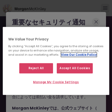
重要なセキュリティ通知
Morgan McKinleyのブランドやコンサルタント
We Value Your Privacy
になりすまし、求職者を詐欺に巻き込もうとする
By clicking “Accept All Cookies”, you agree to the storing of cookies
事例が報告されています。
on your device to enhance site navigation, analyze site usage,
and assist in our marketing efforts.
View Our Cookie Policy
申し訳ございません。こちら
これらの詐欺行為では
偽のウェブサイトやドメイ
ン
（例：
morganmckinleyjob.com
、
の求人の掲載は終了しまし
Reject All
Accept All Cookies
morganmckinleyhire.com
）を使用し、虚偽の
た。
ソーシャルメディアプロフィールを作成した上
Manage My Cookie Settings
で、WhatsApp などのメッセージアプリを通じ
て偽の求人情報を配信し、個人情報の提供や、場
お探しの求人は掲載が終了しました。関連求人をご検討ください。
合によっては前払い金を請求しています。
Morgan McKinleyでは、公式ウェブサイト（