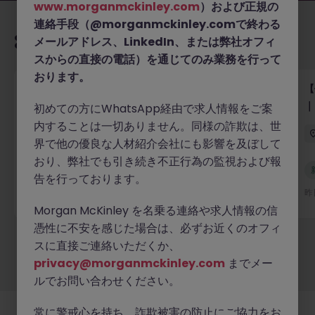
www.morganmckinley.com
）および正規の
連絡手段（@morganmckinley.comで終わる
あなたにおすすめの求人
メールアドレス、LinkedIn、または弊社オフィ
スからの直接の電話）を通じてのみ業務を行って
おります。
【外資系大手銀行】シニアリーガルカウンセル｜バン
【
キング・マーケット・証券サービス法務
｜
初めての方にWhatsApp経由で求人情報をご案
内することは一切ありません。同様の詐欺は、世
東京
正社員
業界水準による
界で他の優良な人材紹介会社にも影響を及ぼして
おり、弊社でも引き続き不正行為の監視および報
新着
告を行っております。
詳細へ
昨日
昨
Morgan McKinley を名乗る連絡や求人情報の信
憑性に不安を感じた場合は、必ずお近くのオフィ
スに直接ご連絡いただくか、
もっと見る
privacy@morganmckinley.com
までメー
ルでお問い合わせください。
常に警戒心を持ち、詐欺被害の防止にご協力をお
採用企業様
新着求人
最新トピックス
当社について
法務
クッキーの設定