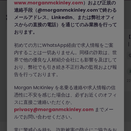
www.morganmckinley.com
）および正規の
連絡手段（@morganmckinley.comで終わる
あなたにおすすめの求人
メールアドレス、LinkedIn、または弊社オフィ
スからの直接の電話）を通じてのみ業務を行って
おります。
【グローバルテック企業】テクニカルプロダクトマー
【
ケター／テクニカルライター（バイリンガル優遇・派
｜
初めての方にWhatsApp経由で求人情報をご案
遣）
内することは一切ありません。同様の詐欺は、世
東京
有期雇用
時給 3000円～3500円
界で他の優良な人材紹介会社にも影響を及ぼして
おり、弊社でも引き続き不正行為の監視および報
新着
告を行っております。
詳細へ
22 時間前
2
Morgan McKinley を名乗る連絡や求人情報の信
憑性に不安を感じた場合は、必ずお近くのオフィ
スに直接ご連絡いただくか、
もっと見る
privacy@morganmckinley.com
までメー
ルでお問い合わせください。
常に警戒心を持ち、詐欺被害の防止にご協力をお
採用企業様
新着求人
最新トピックス
当社について
法務
クッキーの設定