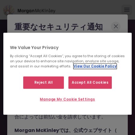
重要なセキュリティ通知
Morgan McKinleyのブランドやコンサルタント
We Value Your Privacy
になりすまし、求職者を詐欺に巻き込もうとする
By clicking “Accept All Cookies”, you agree to the storing of cookies
事例が報告されています。
on your device to enhance site navigation, analyze site usage,
and assist in our marketing efforts.
View Our Cookie Policy
申し訳ございません。こちら
これらの詐欺行為では
偽のウェブサイトやドメイ
ン
（例：
morganmckinleyjob.com
、
の求人の掲載は終了しまし
Reject All
Accept All Cookies
morganmckinleyhire.com
）を使用し、虚偽の
た。
ソーシャルメディアプロフィールを作成した上
Manage My Cookie Settings
で、WhatsApp などのメッセージアプリを通じ
て偽の求人情報を配信し、個人情報の提供や、場
お探しの求人は掲載が終了しました。関連求人をご検討ください。
合によっては前払い金を請求しています。
Morgan McKinleyでは、公式ウェブサイト（