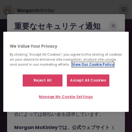
重要なセキュリティ通知
Morgan McKinleyのブランドやコンサルタント
We Value Your Privacy
になりすまし、求職者を詐欺に巻き込もうとする
By clicking “Accept All Cookies”, you agree to the storing of cookies
事例が報告されています。
on your device to enhance site navigation, analyze site usage,
and assist in our marketing efforts.
View Our Cookie Policy
申し訳ございません。こちら
これらの詐欺行為では
偽のウェブサイトやドメイ
ン
（例：
morganmckinleyjob.com
、
の求人の掲載は終了しまし
Reject All
Accept All Cookies
morganmckinleyhire.com
）を使用し、虚偽の
た。
ソーシャルメディアプロフィールを作成した上
Manage My Cookie Settings
で、WhatsApp などのメッセージアプリを通じ
て偽の求人情報を配信し、個人情報の提供や、場
お探しの求人は掲載が終了しました。関連求人をご検討ください。
合によっては前払い金を請求しています。
Morgan McKinleyでは、公式ウェブサイト（